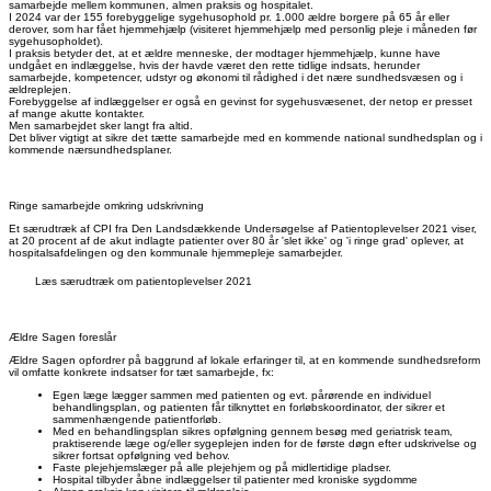
samarbejde mellem kommunen, almen praksis og hospitalet.
I 2024 var der 155 forebyggelige sygehusophold pr. 1.000 ældre borgere på 65 år eller
derover, som har fået hjemmehjælp (visiteret hjemmehjælp med personlig pleje i måneden før
sygehusopholdet).
I praksis betyder det, at et ældre menneske, der modtager hjemmehjælp, kunne have
undgået en indlæggelse, hvis der havde været den rette tidlige indsats, herunder
samarbejde, kompetencer, udstyr og økonomi til rådighed i det nære sundhedsvæsen og i
ældreplejen.
Forebyggelse af indlæggelser er også en gevinst for sygehusvæsenet, der netop er presset
af mange akutte kontakter.
Men samarbejdet sker langt fra altid.
Det bliver vigtigt at sikre det tætte samarbejde med en kommende national sundhedsplan og i
kommende nærsundhedsplaner.
Ringe samarbejde omkring udskrivning
Et særudtræk af CPI fra Den Landsdækkende Undersøgelse af Patientoplevelser 2021 viser,
at 20 procent af de akut indlagte patienter over 80 år 'slet ikke' og 'i ringe grad' oplever, at
hospitalsafdelingen og den kommunale hjemmepleje samarbejder.
Læs særudtræk om patientoplevelser 2021
Ældre Sagen foreslår
Ældre Sagen opfordrer på baggrund af lokale erfaringer til, at en kommende sundhedsreform
vil omfatte konkrete indsatser for tæt samarbejde, fx:
Egen læge lægger sammen med patienten og evt. pårørende en individuel
behandlingsplan, og patienten får tilknyttet en forløbskoordinator, der sikrer et
sammenhængende patientforløb.
Med en behandlingsplan sikres opfølgning gennem besøg med geriatrisk team,
praktiserende læge og/eller sygeplejen inden for de første døgn efter udskrivelse og
sikrer fortsat opfølgning ved behov.
Faste plejehjemslæger på alle plejehjem og på midlertidige pladser.
Hospital tilbyder åbne indlæggelser til patienter med kroniske sygdomme