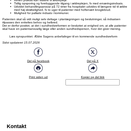
Almen praksis kan visitere til ældrepleje.
Tidlig opsporing og forebyggende tilgang i ældreplejen, fx med ernæringsindsats.
Udvidet behandlingsansvar på 72 timer fra hospitalet udvides til længere tid til ældre
med høj skrøbelighed, fx to uger til patienter med hoftenært knoglebrud.
Mulighed for palliativ indsats i kommuner.
Patienten skal så vidt muligt selv deltage i planlægningen og beslutninger, så indsatsen
tilpasses den enkeltes behov og helbred.
Det er derfor positivt, at det i sundhedsreformen er besluttet at enighed om, at alle patienter
skal have en patientansvarlig læge eller anden sundhedsperson, hvor det giver mening.
Læs synspunktet: Ældre Sagens anbefalinger til en kommende sundhedsreform
Sidst opdateret 15.07.2026
Del på facebook
Del på X
Print siden ud
Kopier og del link
Kontakt