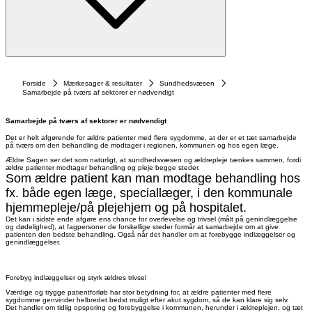
Forside
Mærkesager & resultater
Sundhedsvæsen
Samarbejde på tværs af sektorer er nødvendigt
Samarbejde på tværs af sektorer er nødvendigt
Det er helt afgørende for ældre patienter med flere sygdomme, at der er et tæt samarbejde
på tværs om den behandling de modtager i regionen, kommunen og hos egen læge.
Ældre Sagen ser det som naturligt, at sundhedsvæsen og ældrepleje tænkes sammen, fordi
ældre patienter modtager behandling og pleje begge steder.
Som ældre patient kan man modtage behandling hos
fx. både egen læge, speciallæger, i den kommunale
hjemmepleje/på plejehjem og på hospitalet.
Det kan i sidste ende afgøre ens chance for overlevelse og trivsel (målt på genindlæggelse
og dødelighed), at fagpersoner de forskellige steder formår at samarbejde om at give
patienten den bedste behandling. Også når det handler om at forebygge indlæggelser og
genindlæggelser.
Forebyg indlæggelser og styrk ældres trivsel
Værdige og trygge patientforløb har stor betydning for, at ældre patienter med flere
sygdomme genvinder helbredet bedst muligt efter akut sygdom, så de kan klare sig selv.
Det handler om tidlig opsporing og forebyggelse i kommunen, herunder i ældreplejen, og tæt