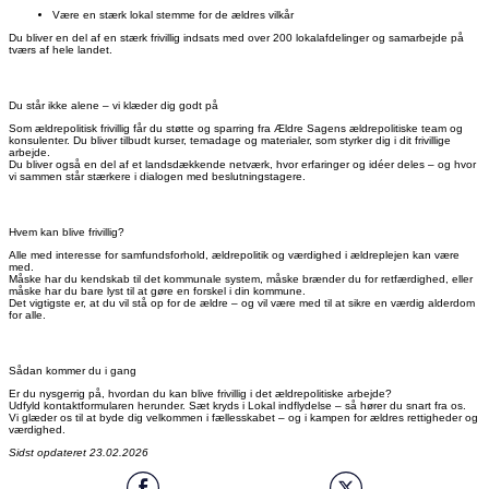
Være en stærk lokal stemme for de ældres vilkår
Du bliver en del af en stærk frivillig indsats med over 200 lokalafdelinger og samarbejde på
tværs af hele landet.
Du står ikke alene – vi klæder dig godt på
Som ældrepolitisk frivillig får du støtte og sparring fra Ældre Sagens ældrepolitiske team og
konsulenter. Du bliver tilbudt kurser, temadage og materialer, som styrker dig i dit frivillige
arbejde.
Du bliver også en del af et landsdækkende netværk, hvor erfaringer og idéer deles – og hvor
vi sammen står stærkere i dialogen med beslutningstagere.
Hvem kan blive frivillig?
Alle med interesse for samfundsforhold, ældrepolitik og værdighed i ældreplejen kan være
med.
Måske har du kendskab til det kommunale system, måske brænder du for retfærdighed, eller
måske har du bare lyst til at gøre en forskel i din kommune.
Det vigtigste er, at du vil stå op for de ældre – og vil være med til at sikre en værdig alderdom
for alle.
Sådan kommer du i gang
Er du nysgerrig på, hvordan du kan blive frivillig i det ældrepolitiske arbejde?
Udfyld kontaktformularen herunder. Sæt kryds i Lokal indflydelse – så hører du snart fra os.
Vi glæder os til at byde dig velkommen i fællesskabet – og i kampen for ældres rettigheder og
værdighed.
Sidst opdateret 23.02.2026