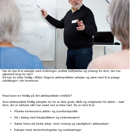
Har du lyst til at arbejde med holdninger, politisk indflydelse og omsorg for dem, der har
allermest brug for det?
Så kan du blive frivillig i Ældre Sagens ældrepolitiske arbejde og være med til at præge
udviklingen i din kommune.
Hvad laver en frivillig på det ældrepolitiske område?
Som ældrepolitisk frivillig arbejder du for at sikre gode vilkår og rettigheder for ældre – især
dem, der er sårbare eller har svært ved at blive hørt. Du er med til at:
Påvirke kommunens ældre- og sundhedspolitik
Gå i dialog med lokalpolitikere og embedsmænd
Sætte fokus på bedre pleje, mere omsorg og værdighed i ældreplejen
Kæmpe imod serviceforringelser og nedskæringer