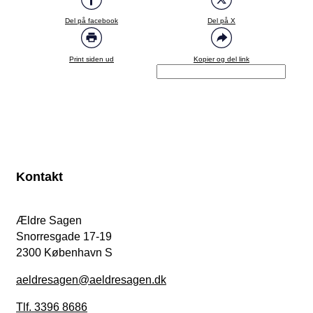
Del på facebook
Del på X
Print siden ud
Kopier og del link
Kontakt
Ældre Sagen
Snorresgade 17-19
2300 København S
aeldresagen@aeldresagen.dk
Tlf. 3396 8686