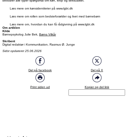
besvarer alle typer spørgsmål om køn, krop og seksualitet.
Læs mere om kønsidentiteter på www.lgbt.dk
Læs mere om rollen som bedsteforælder og livet med børnebørn
Læs mere om, hvordan du kan få rådgivning på www.lgbt.dk
Om artiklen
Kilde
Børnepsykolog Julie Bek,
Børns Vilkår
Skribent
Digital redaktør i Kommunikation, Rasmus Ø. Junge
Sidst opdateret 25.06.2026
Del på facebook
Del på X
Print siden ud
Kopier og del link