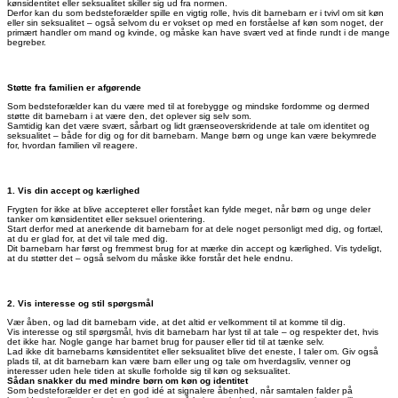
kønsidentitet eller seksualitet skiller sig ud fra normen.
Derfor kan du som bedsteforælder spille en vigtig rolle, hvis dit barnebarn er i tvivl om sit køn
eller sin seksualitet – også selvom du er vokset op med en forståelse af køn som noget, der
primært handler om mand og kvinde, og måske kan have svært ved at finde rundt i de mange
begreber.
Støtte fra familien er afgørende
Som bedsteforælder kan du være med til at forebygge og mindske fordomme og dermed
støtte dit barnebarn i at være den, det oplever sig selv som.
Samtidig kan det være svært, sårbart og lidt grænseoverskridende at tale om identitet og
seksualitet – både for dig og for dit barnebarn. Mange børn og unge kan være bekymrede
for, hvordan familien vil reagere.
1. Vis din accept og kærlighed
Frygten for ikke at blive accepteret eller forstået kan fylde meget, når børn og unge deler
tanker om kønsidentitet eller seksuel orientering.
Start derfor med at anerkende dit barnebarn for at dele noget personligt med dig, og fortæl,
at du er glad for, at det vil tale med dig.
Dit barnebarn har først og fremmest brug for at mærke din accept og kærlighed. Vis tydeligt,
at du støtter det – også selvom du måske ikke forstår det hele endnu.
2. Vis interesse og stil spørgsmål
Vær åben, og lad dit barnebarn vide, at det altid er velkomment til at komme til dig.
Vis interesse og stil spørgsmål, hvis dit barnebarn har lyst til at tale – og respekter det, hvis
det ikke har. Nogle gange har barnet brug for pauser eller tid til at tænke selv.
Lad ikke dit barnebarns kønsidentitet eller seksualitet blive det eneste, I taler om. Giv også
plads til, at dit barnebarn kan være barn eller ung og tale om hverdagsliv, venner og
interesser uden hele tiden at skulle forholde sig til køn og seksualitet.
Sådan snakker du med mindre børn om køn og identitet
Som bedsteforælder er det en god idé at signalere åbenhed, når samtalen falder på