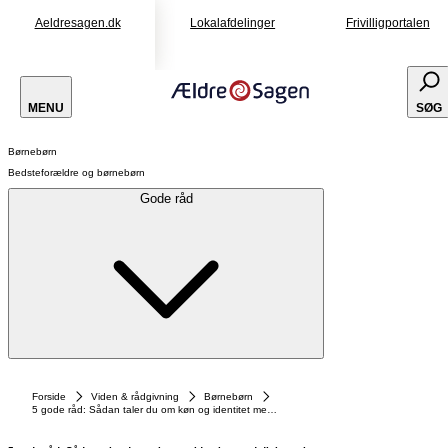
Aeldresagen.dk
Lokalafdelinger
Frivilligportalen
MENU
SØG
Børnebørn
Bedsteforældre og børnebørn
Gode råd
Forside
Viden & rådgivning
Børnebørn
5 gode råd: Sådan taler du om køn og identitet med dit barnebarn