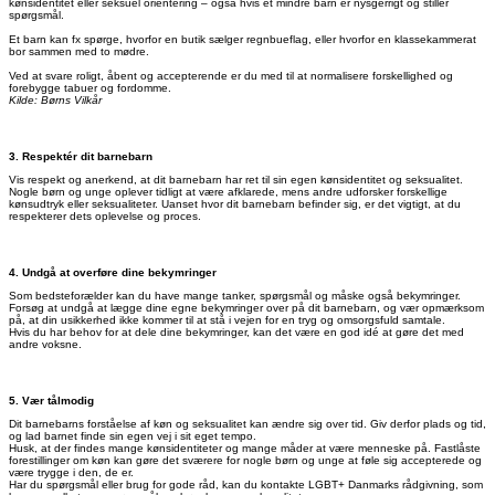
kønsidentitet eller seksuel orientering – også hvis et mindre barn er nysgerrigt og stiller
spørgsmål.
Et barn kan fx spørge, hvorfor en butik sælger regnbueflag, eller hvorfor en klassekammerat
bor sammen med to mødre.
Ved at svare roligt, åbent og accepterende er du med til at normalisere forskellighed og
forebygge tabuer og fordomme.
Kilde: Børns Vilkår
3. Respektér dit barnebarn
Vis respekt og anerkend, at dit barnebarn har ret til sin egen kønsidentitet og seksualitet.
Nogle børn og unge oplever tidligt at være afklarede, mens andre udforsker forskellige
kønsudtryk eller seksualiteter. Uanset hvor dit barnebarn befinder sig, er det vigtigt, at du
respekterer dets oplevelse og proces.
4. Undgå at overføre dine bekymringer
Som bedsteforælder kan du have mange tanker, spørgsmål og måske også bekymringer.
Forsøg at undgå at lægge dine egne bekymringer over på dit barnebarn, og vær opmærksom
på, at din usikkerhed ikke kommer til at stå i vejen for en tryg og omsorgsfuld samtale.
Hvis du har behov for at dele dine bekymringer, kan det være en god idé at gøre det med
andre voksne.
5. Vær tålmodig
Dit barnebarns forståelse af køn og seksualitet kan ændre sig over tid. Giv derfor plads og tid,
og lad barnet finde sin egen vej i sit eget tempo.
Husk, at der findes mange kønsidentiteter og mange måder at være menneske på. Fastlåste
forestillinger om køn kan gøre det sværere for nogle børn og unge at føle sig accepterede og
være trygge i den, de er.
Har du spørgsmål eller brug for gode råd, kan du kontakte LGBT+ Danmarks rådgivning, som