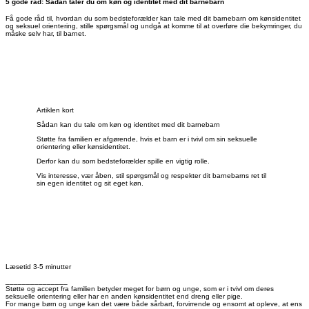
5 gode råd: Sådan taler du om køn og identitet med dit barnebarn
Få gode råd til, hvordan du som bedsteforælder kan tale med dit barnebarn om kønsidentitet
og seksuel orientering, stille spørgsmål og undgå at komme til at overføre die bekymringer, du
måske selv har, til barnet.
Artiklen kort
Sådan kan du tale om køn og identitet med dit barnebarn
Støtte fra familien er afgørende, hvis et barn er i tvivl om sin seksuelle
orientering eller kønsidentitet.
Derfor kan du som bedsteforælder spille en vigtig rolle.
Vis interesse, vær åben, stil spørgsmål og respekter dit barnebarns ret til
sin egen identitet og sit eget køn.
Læsetid 3-5 minutter
_______________
Støtte og accept fra familien betyder meget for børn og unge, som er i tvivl om deres
seksuelle orientering eller har en anden kønsidentitet end dreng eller pige.
For mange børn og unge kan det være både sårbart, forvirrende og ensomt at opleve, at ens