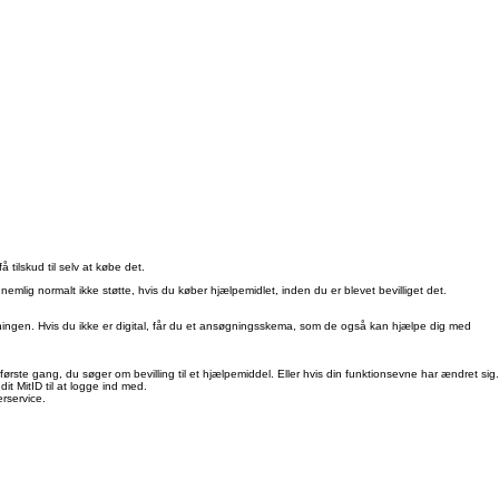
tilskud til selv at købe det.
nemlig normalt ikke støtte, hvis du køber hjælpemidlet, inden du er blevet bevilliget det.
ngen. Hvis du ikke er digital, får du et ansøgningsskema, som de også kan hjælpe dig med
første gang, du søger om bevilling til et hjælpemiddel. Eller hvis din funktionsevne har ændret 
it MitID til at logge ind med.
erservice.