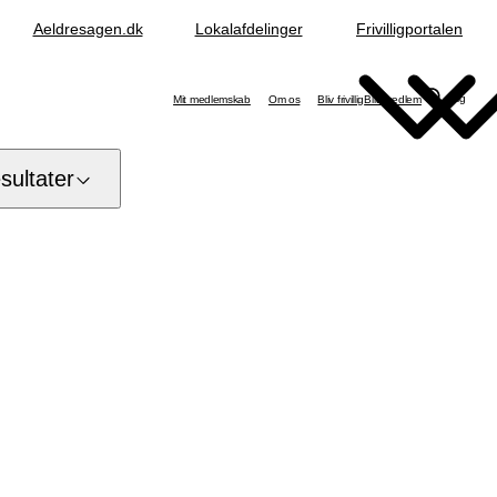
Aeldresagen.dk
Lokalafdelinger
Frivilligportalen
Søg
Mit medlemskab
Om os
Bliv frivillig
Bliv medlem
ultater