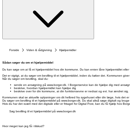
Forside
Viden & rådgivning
Hjælpemidler
Sådan søger du om et hjælpemiddel
Du kan søge om at få et hjælpemiddel hos din kommune. Du kan enten låne hjælpemidlet eller få 
Det er vigtigt, at du søger om bevilling til et hjælpemiddel, inden du køber det. Kommunen giver 
Når du søger
om bevilling, skal du:
sende en ansøgning på www.borger.dk. I Borgerservice kan de hjælpe dig med ansøgni
beskrive, hvordan hjælpemidlet kan hjælpe dig
beskrive over for din kommune, at din funktionsevne er nedsat og evt. har ændret sig.
Kommunen skal se aktuelle oplysninger om dit helbred fra sygehuset eller din læge, hvis det er 
Du søger om bevilling til et hjælpemiddel på www.borger.dk. Du skal altså søge digitalt og bruge d
Hvis du har det svært med det digitale eller er fritaget for Digital Post, kan du få hjælp hos Borg
Søg bevilling til et hjælpemiddel på www.borger.dk
Hvor meget kan jeg få i tilskud?