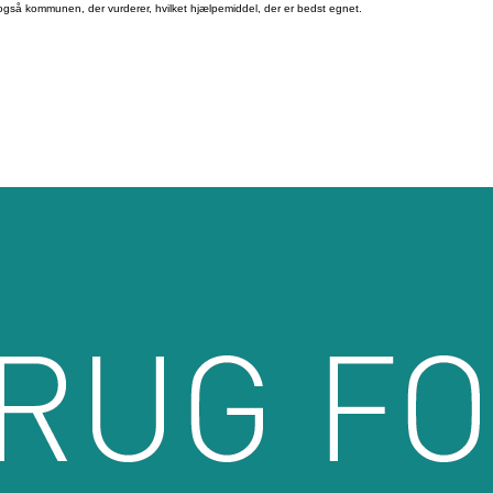
 også kommunen, der vurderer, hvilket hjælpemiddel, der er bedst egnet.