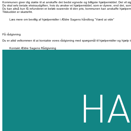
Kommunen giver dig støtte til at anskaffe det bedst egnede og billigste hjælpemiddel. Det vil 
Du skal selv betale ekstraudgiften, hvis du ønsker et hjælpemiddel, som er dyrere, end det, so
Du kan altså kun få refunderet et beløb svarende til den pris, kommunen kan anskaffe hjælpemidl
Tilskuddet er skattefrit.
Læs mere om bevillig af hjælpemidler i Ældre Sagens håndbog "Værd at vide"
Få rådgivning
Du er altid velkommen til at kontakte vores rådgivning med spørgsmål til hjælpemidler og hjælp ti
Kontakt Ældre Sagens Rådgivning