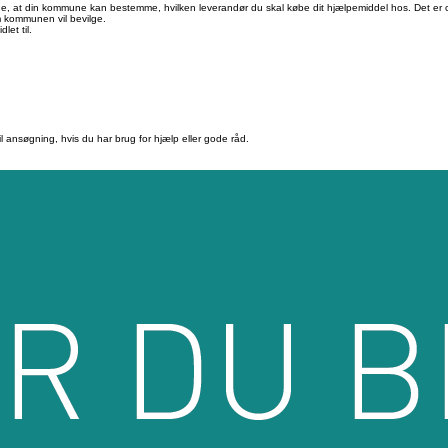
sige, at din kommune kan bestemme, hvilken leverandør du skal købe dit hjælpemiddel hos. Det er
m kommunen vil bevilge.
et til.
l ansøgning, hvis du har brug for hjælp eller gode råd.