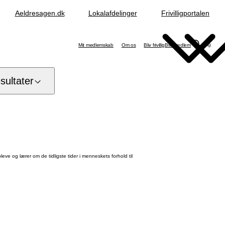
Aeldresagen.dk
Lokalafdelinger
Frivilligportalen
Søg
Mit medlemskab
Om os
Bliv frivillig
Bliv medlem
ultater
ve og lærer om de tidligste tider i menneskets forhold til