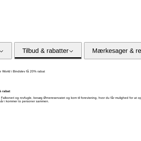
Tilbud & rabatter
Mærkesager & res
e World i Bindslev få 20% rabat
% rabat
alkoneri og rovfugle, besøg Ørnereservatet og kom til forevisning, hvor du får mulighed for at ople
 når i kommer to personer sammen.