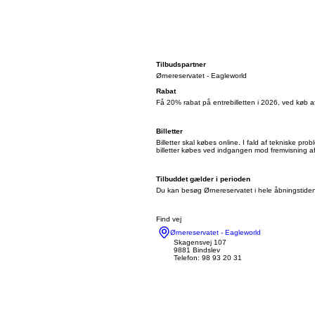
Tilbudspartner
Ørnereservatet - Eagleworld
Rabat
Få 20% rabat på entrebilletten i 2026, ved køb af b
Billetter
Billetter skal købes online. I fald af tekniske pro
billetter købes ved indgangen mod fremvisning a
Tilbuddet gælder i perioden
Du kan besøg Ørnereservatet i hele åbningstiden 
Find vej
Ørnereservatet - Eagleworld
Skagensvej 107
9881 Bindslev
Telefon: 98 93 20 31