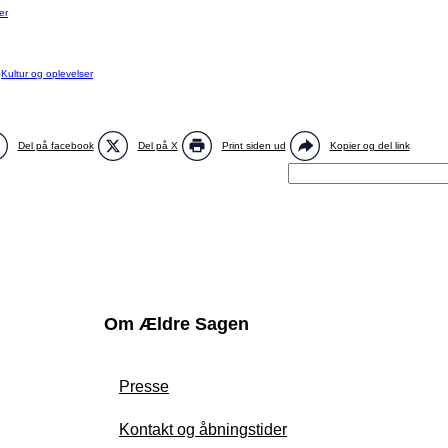
er
:
Kultur og oplevelser
Del på facebook
Del på X
Print siden ud
Kopier og del link
Om Ældre Sagen
Presse
Kontakt og åbningstider