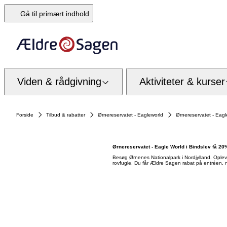
Gå til primært indhold
Viden & rådgivning
Aktiviteter & kurser
Forside
Tilbud & rabatter
Ørnereservatet - Eagleworld
Ørnereservatet - Eagl
Ørnereservatet - Eagle World i Bindslev få 20
Besøg Ørnenes Nationalpark i Nordjylland. Oplev F
rovfugle. Du får Ældre Sagen rabat på entréen,