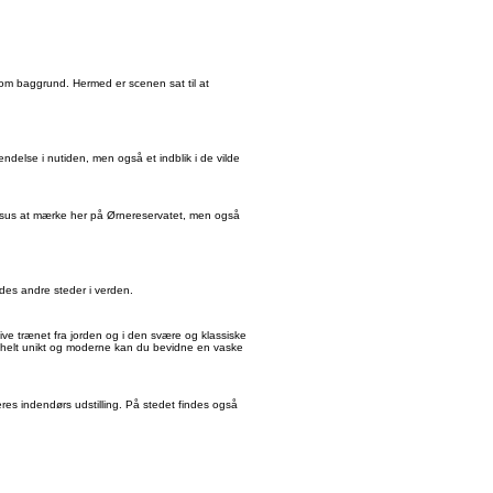
 som baggrund. Hermed er scenen sat til at
endelse i nutiden, men også et indblik i de vilde
gesus at mærke her på Ørnereservatet, men også
indes andre steder i verden.
ive trænet fra jorden og i den svære og klassiske
et helt unikt og moderne kan du bevidne en vaske
res indendørs udstilling. På stedet findes også