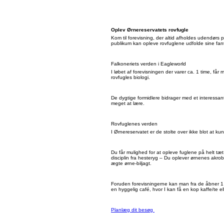
Oplev Ørnereservatets rovfugle
Kom til forevisning, der altid afholdes udendørs
publikum kan opleve rovfuglene udfolde sine fant
Falkoneriets verden i Eagleworld
I løbet af forevisningen der varer ca. 1 time, få
rovfugles biologi.
De dygtige formidlere bidrager med et interessa
meget at lære.
Rovfuglenes verden
I Ørnereservatet er de stolte over ikke blot at ku
Du får mulighed for at opleve fuglene på helt tæt
disciplin fra hesteryg – Du oplever ørnenes akro
ægte ørne-biljagt.
Foruden forevisningerne kan man fra de åbner 1 t
en hyggelig café, hvor I kan få en kop kaffe/te elle
Planlæg dit besøg