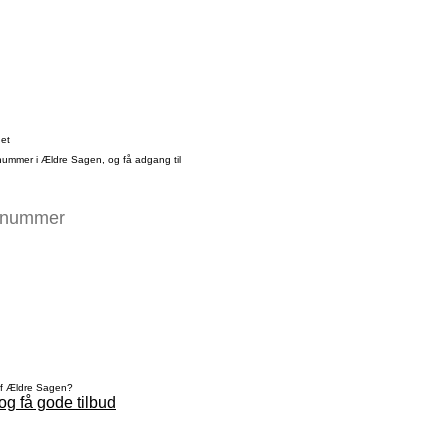
det
nummer i Ældre Sagen, og få adgang til
af Ældre Sagen?
og få gode tilbud