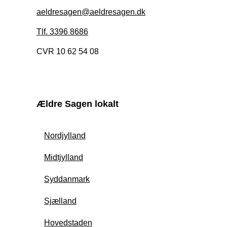
aeldresagen@aeldresagen.dk
Tlf. 3396 8686
CVR 10 62 54 08
Ældre Sagen lokalt
Nordjylland
Midtjylland
Syddanmark
Sjælland
Hovedstaden