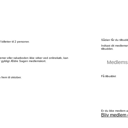
Sådan får du tilbud
illetter til 2 personer.
Indtast dit medlems
tilbuddet.
blemer eller rabatkoden ikke virker ved onlinekøb, kan
f gyldigt Ældre Sagen medlemskort.
Få tilbuddet
frem til oktober.
Er du ikke medlem 
Bliv medlem 