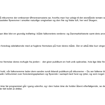
 på tribunerne der omkranser Ørnereservatets sø, hvorfra man har udsigt til det storslåede terræn
astiske flyveevner i smukke naturlige omgivelser og den frie og friske luft, her ved Skagen.
r man ikke blot en grundig indføring i både falkoneriets verdens- og Danmarkshistorie samt dets anv
nt foredrag sideløbende med at fuglene fremvises på hver deres måde. Der er altså ikke kun vin
nne fremvise deres rovfugle fra jorden - det giver publikum en helt unik oplevelse, hvis lige ikke f
 hold, når falkonererne lader dem vandre rundt iblandt publikum på tribunerne – Du ser falkene bl
batik i luftrummet over forevisningspladsen og flyvende i samspil med hest og rytter, og som nog
ime før programmet går i gang udenfor, og i den halve time de holder åbent efterfølgende, se de
r lidt koldt at drikke.