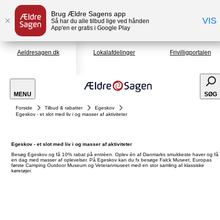
Brug Ældre Sagens app
VIS
Så har du alle tilbud lige ved hånden
App'en er gratis i Google Play
Aeldresagen.dk
Lokalafdelinger
Frivilligportalen
MENU
SØG
Forside
Tilbud & rabatter
Egeskov
Egeskov - et slot med liv i og masser af aktiviteter
Egeskov - et slot med liv i og masser af aktiviteter
Besøg Egeskov og få 10% rabat på entréen. Oplev én af Danmarks smukkeste haver og få
en dag med masser af oplevelser. På Egeskov kan du fx besøge Falck Museet, Europas
første Camping Outdoor Museum og Veteranmuseet med en stor samling af klassiske
køretøjer.