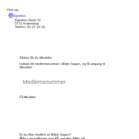
Find vej
Egeskov
Egeskov Gade 22
5772 Kværndrup
Telefon: 62 27 10 16
Sådan får du tilbuddet
Indtast dit medlemsnummer i Ældre Sagen, og få adgang til
tilbuddet.
Få tilbuddet
Er du ikke medlem af Ældre Sagen?