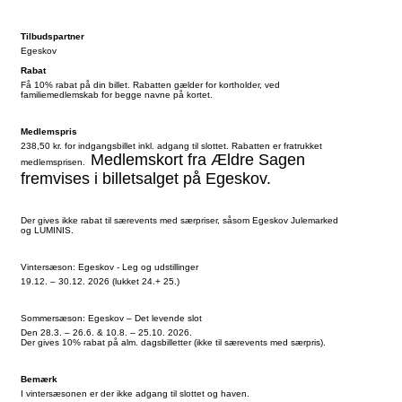
Tilbudspartner
Egeskov
Rabat
Få 10% rabat på din billet. Rabatten gælder for kortholder, ved
familiemedlemskab for begge navne på kortet.
Medlemspris
238,50 kr. for indgangsbillet inkl. adgang til slottet. Rabatten er fratrukket
Medlemskort fra Ældre Sagen
medlemsprisen.
fremvises i billetsalget på Egeskov.
Der gives ikke rabat til særevents med særpriser, såsom Egeskov Julemarked
og LUMINIS.
Vintersæson: Egeskov - Leg og udstillinger
19.12. – 30.12. 2026 (lukket 24.+ 25.)
Sommersæson: Egeskov – Det levende slot
Den 28.3. – 26.6. & 10.8. – 25.10. 2026.
Der gives 10% rabat på alm. dagsbilletter (ikke til særevents med særpris).
Bemærk
I vintersæsonen er der ikke adgang til slottet og haven.