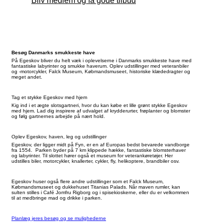
Bliv medlem og få gode tilbud
Besøg Danmarks smukkeste have
På Egeskov bliver du helt væk i oplevelserne i Danmarks smukkeste have med
fantastiske labyrinter og smukke haverum. Oplev udstillinger med veteranbiler
og -motorcykler, Falck Museum, Købmandsmuseet, historiske klædedragter og
meget andet.
Tag et stykke Egeskov med hjem
Kig ind i et ægte slotsgartneri, hvor du kan købe et lille grønt stykke Egeskov
med hjem. Lad dig inspirere af udvalget af krydderurter, frøplanter og blomster
og følg gartnernes arbejde på nært hold.
Oplev Egeskov, haven, leg og udstillinger
Egeskov, der ligger midt på Fyn, er en af Europas bedst bevarede vandborge
fra 1554. Parken byder på 7 km klippede hække, fantastiske blomsterhaver
og labyrinter. Til slottet hører også et museum for veterankøretøjer. Her
udstilles biler, motorcykler, knallerter, cykler, fly, helikoptere, brandbiler osv.
Egeskov huser også flere andre udstillinger som et Falck Museum,
Købmandsmuseet og dukkehuset Titanias Palads. Når maven rumler, kan
sulten stilles i Café Jomfru Rigborg og i spisekioskerne, eller du er velkommen
til at medbringe mad og drikke i parken.
Planlæg jeres besøg og se mulighederne