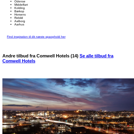
Odense
Middelfart
Kolding
Børkop
Horsens
Rebild
Aalborg
Aarhus
Find inspiration til dit næste spaophold her
Andre tilbud fra Comwell Hotels (14)
Se alle tilbud fra
Comwell Hotels