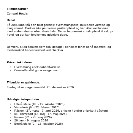
Tilbudspartner
Comwell Hotels
Rabat
Få 20% rabat på den fuldt fleksible overnatningspris. Inkluderer værelse og
morgenmad. Gælder ikke på diverse pakkeophold og kan ikke kombineres
med andre rabatter eller rabataftaler. Der er begrænset antal ophold til salg pr.
hotel, og der kan forekomme udsolgte dage.
Bemærk, at du som medlem skal deltage i opholdet for at opnå rabatten, og
medlemskort bedes fremvist ved check-in.
Prisen inkluderer
Overnatning i delt dobbeltværelse
Comwell’s altid gode morgenmad
Tilbuddet er gældende:
Fredag til søndage frem til d. 20. december 2026
Udvalgte ferieperioder:
Efterårsferie (10. - 19. oktober 2026)
Vinterferie (6. - 22. februar 2026)
Påsken (27. marts - 7. april 2026, enkelte hoteller er lukket i påsken)
Kr. Himmelfart (13. maj - 17. maj 2026)
Pinsen (22. - 25. maj 2026)
26. juni - 9. august 2026
Efterårsferie (9. - 18. oktober 2026)