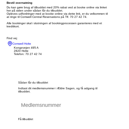
Bestil overnatning
Du kan gøre brug af tilbuddet med 20% rabat ved at booke online via linket
her på siden under sådan får du tilbuddet.
Opleves udfordringer med at booke online via dette link, er du velkommen til
at ringe til Comwell Central Reservations på Tlf. 70 27 42 74.
Alle bookinger skal i slutningen af bookingprocessen garanteres med et
kreditkort.
Find vej
Comwell Holte
Kongevejen 495 A
2820 Holte
Telefon: 70 27 42 74
Sådan får du tilbuddet
Indtast dit medlemsnummer i Ældre Sagen, og få adgang til
tilbuddet.
Få tilbuddet