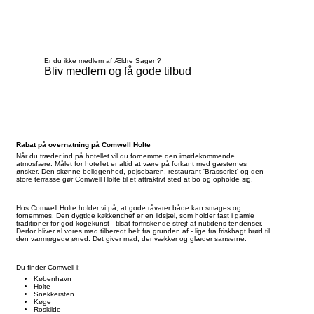
Er du ikke medlem af Ældre Sagen?
Bliv medlem og få gode tilbud
Rabat på overnatning på Comwell Holte
Når du træder ind på hotellet vil du fornemme den imødekommende
atmosfære. Målet for hotellet er altid at være på forkant med gæsternes
ønsker. Den skønne beliggenhed, pejsebaren, restaurant 'Brasseriet' og den
store terrasse gør Comwell Holte til et attraktivt sted at bo og opholde sig.
Hos Comwell Holte holder vi på, at gode råvarer både kan smages og
fornemmes. Den dygtige køkkenchef er en ildsjæl, som holder fast i gamle
traditioner for god kogekunst - tilsat forfriskende strejf af nutidens tendenser.
Derfor bliver al vores mad tilberedt helt fra grunden af - lige fra friskbagt brød til
den varmrøgede ørred. Det giver mad, der vækker og glæder sanserne.
Du finder Comwell i:
København
Holte
Snekkersten
Køge
Roskilde