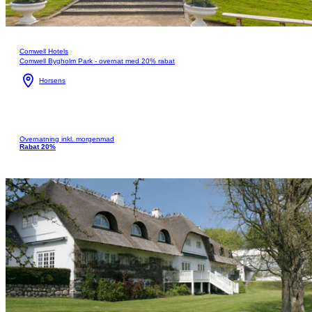
Comwell Hotels
Comwell Bygholm Park - overnat med 20% rabat
Horsens
Overnatning inkl. morgenmad
Rabat 20%