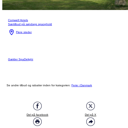
Comwell Hotels
Særtilbud på søndags spaophold
Flere steder
Gælder SpaDelight
Se andre tilbud og rabatter inden for kategorien:
Ferie i Danmark
Del på facebook
Del på X