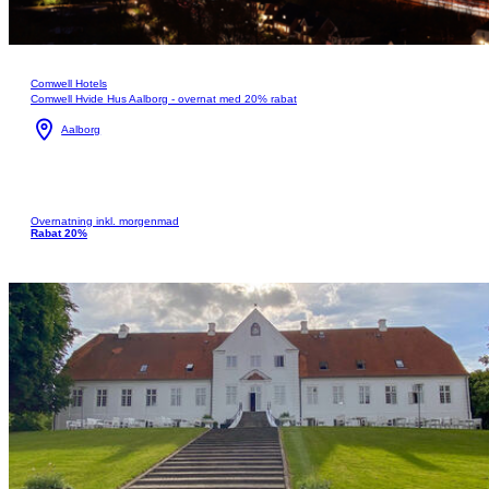
Comwell Hotels
Comwell Hvide Hus Aalborg - overnat med 20% rabat
Aalborg
Overnatning inkl. morgenmad
Rabat 20%