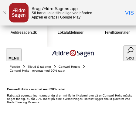
Brug Ældre Sagens app
VIS
Så har du alle tilbud lige ved hånden
App'en er gratis i Google Play
Aeldresagen.dk
Lokalafdelinger
Frivilligportalen
MENU
SØG
Forside
Tilbud & rabatter
Comwell Hotels
Comwell Holte - overnat med 20% rabat
Comwell Holte - overnat med 20% rabat
Rabat på overnatning, trænger du til en miniferie i København så er Comwell Holte måske
noget for dig, du får 20% rabat på dine overnatninger. Hotellet ligger smukt placeret ved
Rude Skov og Vaserne.