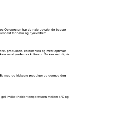
 Hos Osteposten har de nøje udvalgt de bedste
 respekt for natur og dyrevelfærd.
, produktion, karakteristik og mest optimale
ikere ostebøndernes kulturarv. Du kan naturligvis
 dig med de friskeste produkter og dermed den
is-gel, hvilket holder temperaturen mellem 4°C og