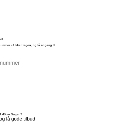
det
nummer i Ældre Sagen, og få adgang til
af Ældre Sagen?
og få gode tilbud