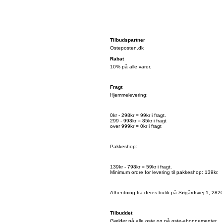
Tilbudspartner
Osteposten.dk
Rabat
10% på alle varer.
Fragt
Hjemmelevering:
0kr - 298kr = 99kr i fragt.
299 - 998kr = 85kr i fragt
over 999kr = 0kr i fragt
Pakkeshop:
139kr - 798kr = 59kr i fragt.
Minimum ordre for levering til pakkeshop: 139kr.
Afhentning fra deres butik på Søgårdsvej 1, 2820
Tilbuddet
Gælder på alle oste og på oste-abonnementer.