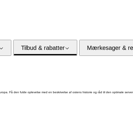
Tilbud & rabatter
Mærkesager & res
uropa. Få den fulde oplevelse med en beskrivelse af ostens historie og råd til den optimale server