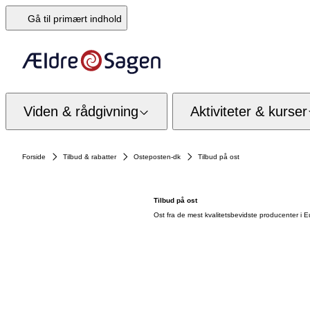
Gå til primært indhold
Viden & rådgivning
Aktiviteter & kurser
Forside
Tilbud & rabatter
Osteposten-dk
Tilbud på ost
Tilbud på ost
Ost fra de mest kvalitetsbevidste producenter i E