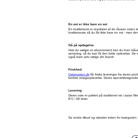
En ost er ikke bare en ost
En kvalitetsost er resultatet af de råvarer oste
kvalitetsoste så du får ikke bare en ost - men de
Gå på opdagelse
Hvis du vælger et abonnement kan du hver måned
servering, så du kan få den fulde oplevelse. De 
også bare selv vælge din favorit
Friskhed
Osteposten.dk
får friske leveringer fra deres p
bedste smagsoplevelse. Deres specieldesignede em
Levering
Deres oste er pakket på traditionel vis i saran fi
8°C i 48 timer.
Se andre tilbud og rabatter inden for kategorien