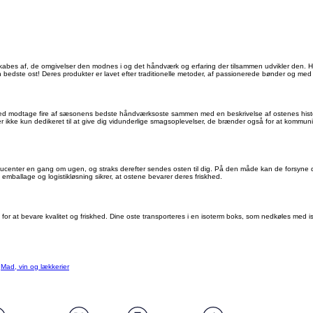
n skabes af, de omgivelser den modnes i og det håndværk og erfaring der tilsammen udvikler den.
n bedste ost! Deres produkter er lavet efter traditionelle metoder, af passionerede bønder og med
 modtage fire af sæsonens bedste håndværksoste sammen med en beskrivelse af ostenes historie
er ikke kun dedikeret til at give dig vidunderlige smagsoplevelser, de brænder også for at kommun
roducenter en gang om ugen, og straks derefter sendes osten til dig. På den måde kan de forsyne
ballage og logistikløsning sikrer, at ostene bevarer deres friskhed.
lm for at bevare kvalitet og friskhed. Dine oste transporteres i en isoterm boks, som nedkøles med 
:
Mad, vin og lækkerier