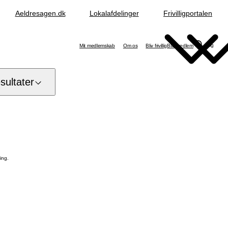
Aeldresagen.dk
Lokalafdelinger
Frivilligportalen
Søg
Mit medlemskab
Om os
Bliv frivillig
Bliv medlem
ultater
ing.