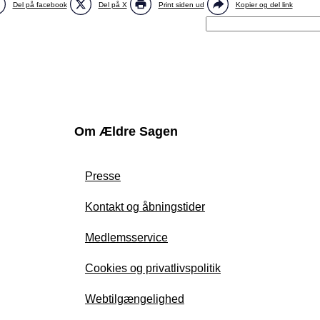
Del på facebook
Del på X
Print siden ud
Kopier og del link
Om Ældre Sagen
Presse
Kontakt og åbningstider
Medlemsservice
Cookies og privatlivspolitik
Webtilgængelighed