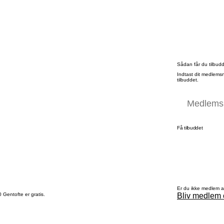
Sådan får du tilbud
Indtast dit medlems
tilbuddet.
Få tilbuddet
Er du ikke medlem 
Bliv medlem 
 Gentofte er gratis.