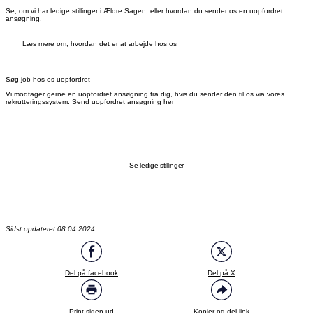
Se, om vi har ledige stillinger i Ældre Sagen, eller hvordan du sender os en uopfordret
ansøgning.
Læs mere om, hvordan det er at arbejde hos os
Søg job hos os uopfordret
Vi modtager gerne en uopfordret ansøgning fra dig, hvis du sender den til os via vores
rekrutteringssystem.
Send uopfordret ansøgning her
Se ledige stillinger
Sidst opdateret 08.04.2024
Del på facebook
Del på X
Print siden ud
Kopier og del link