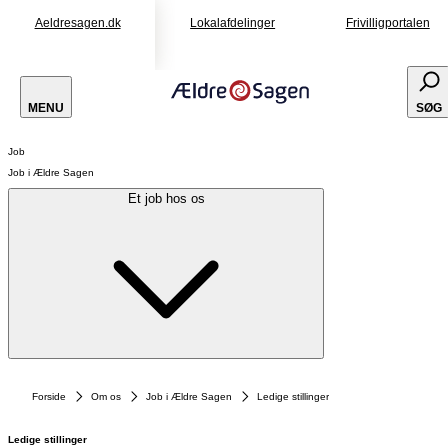
Aeldresagen.dk
Lokalafdelinger
Frivilligportalen
MENU
SØG
Job
Job i Ældre Sagen
Et job hos os
Forside
Om os
Job i Ældre Sagen
Ledige stillinger
Ledige stillinger