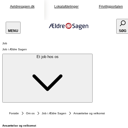
Aeldresagen.dk
Lokalafdelinger
Frivilligportalen
MENU
SØG
Job
Job i Ældre Sagen
Et job hos os
Forside
Om os
Job i Ældre Sagen
Ansættelse og velkomst
Ansættelse og velkomst