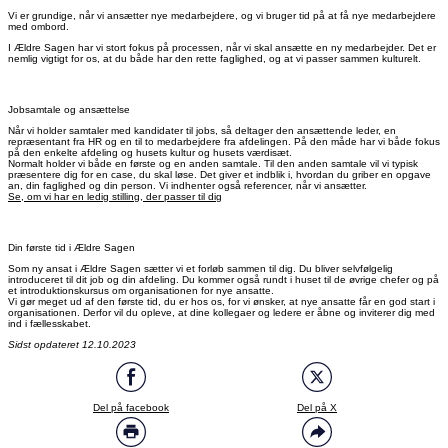
Vi er grundige, når vi ansætter nye medarbejdere, og vi bruger tid på at få nye medarbejdere
med ombord.
I Ældre Sagen har vi stort fokus på processen, når vi skal ansætte en ny medarbejder. Det er
nemlig vigtigt for os, at du både har den rette faglighed, og at vi passer sammen kulturelt.
Jobsamtale og ansættelse
Når vi holder samtaler med kandidater til jobs, så deltager den ansættende leder, en
repræsentant fra HR og en til to medarbejdere fra afdelingen. På den måde har vi både fokus
på den enkelte afdeling og husets kultur og husets værdisæt.
Normalt holder vi både en første og en anden samtale. Til den anden samtale vil vi typisk
præsentere dig for en case, du skal løse. Det giver et indblik i, hvordan du griber en opgave
an, din faglighed og din person. Vi indhenter også referencer, når vi ansætter.
Se, om vi har en ledig stilling, der passer til dig
Din første tid i Ældre Sagen
Som ny ansat i Ældre Sagen sætter vi et forløb sammen til dig. Du bliver selvfølgelig
introduceret til dit job og din afdeling. Du kommer også rundt i huset til de øvrige chefer og på
et introduktionskursus om organisationen for nye ansatte.
Vi gør meget ud af den første tid, du er hos os, for vi ønsker, at nye ansatte får en god start i
organisationen. Derfor vil du opleve, at dine kollegaer og ledere er åbne og inviterer dig med
ind i fællesskabet.
Sidst opdateret 12.10.2023
Del på facebook
Del på X