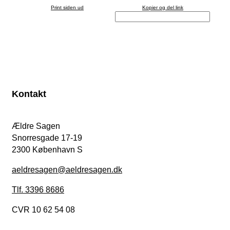
Print siden ud
Kopier og del link
Kontakt
Ældre Sagen
Snorresgade 17-19
2300 København S
aeldresagen@aeldresagen.dk
Tlf. 3396 8686
CVR 10 62 54 08