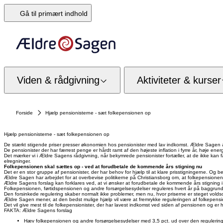
Gå til primært indhold
Viden & rådgivning
Aktiviteter & kurser
Forside
Hjælp pensionisterne - sæt folkepensionen op
Hjælp pensionisterne - sæt folkepensionen op
De stærkt stigende priser presser økonomien hos pensionister med lav indkomst. Ældre Sagen ar
De pensionister der har færrest penge er hårdt ramt af den højeste inflation i fyrre år, høje ene
Det mærker vi i Ældre Sagens rådgivning, når bekymrede pensionister fortæller, at de ikke kan f
elregninger.
Folkepensionen skal sættes op - ved at forudbetale de kommende års stigning nu
Det er en stor gruppe af pensionister, der har behov for hjælp til at klare prisstigningerne. Og 
Ældre Sagen har arbejdet for at overbevise politikerne på Christiansborg om, at folkepensionen
Ældre Sagens forslag kan forklares ved, at vi ønsker at forudbetale de kommende års stigning 
Folkepensionen, førtidspensionen og andre forsørgelsesydelser reguleres hvert år på baggrund a
Den forsinkede regulering skaber normalt ikke problemer, men nu, hvor priserne er steget voldsom
Ældre Sagen mener, at den bedst mulige hjælp vil være at fremrykke reguleringen af folkepensio
Det vil give mest til de folkepensionister, der har lavest indkomst ved siden af pensionen og er 
FAKTA: Ældre Sagens forslag
Hæv folkepensionen og andre forsørgelsesydelser med 3,5 pct. ud over den regulering, d