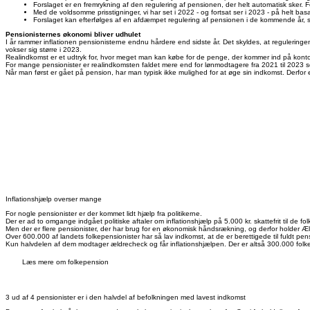
Forslaget er en fremrykning af den regulering af pensionen, der helt automatisk sker. 
Med de voldsomme prisstigninger, vi har set i 2022 - og fortsat ser i 2023 - på helt bas
Forslaget kan efterfølges af en afdæmpet regulering af pensionen i de kommende år, s
Pensionisternes økonomi bliver udhulet
I år rammer inflationen pensionisterne endnu hårdere end sidste år. Det skyldes, at reguleringe
vokser sig større i 2023.
Realindkomst er et udtryk for, hvor meget man kan købe for de penge, der kommer ind på kon
For mange pensionister er realindkomsten faldet mere end for lønmodtagere fra 2021 til 2023 s
Når man først er gået på pension, har man typisk ikke mulighed for at øge sin indkomst. Derfor e
Inflationshjælp overser mange
For nogle pensionister er der kommet lidt hjælp fra politikerne.
Der er ad to omgange indgået politiske aftaler om inflationshjælp på 5.000 kr. skattefrit til de f
Men der er flere pensionister, der har brug for en økonomisk håndsrækning, og derfor holder Æ
Over 600.000 af landets folkepensionister har så lav indkomst, at de er berettigede til fuldt pens
Kun halvdelen af dem modtager ældrecheck og får inflationshjælpen. Der er altså 300.000 folke
Læs mere om folkepension
3 ud af 4 pensionister er i den halvdel af befolkningen med lavest indkomst