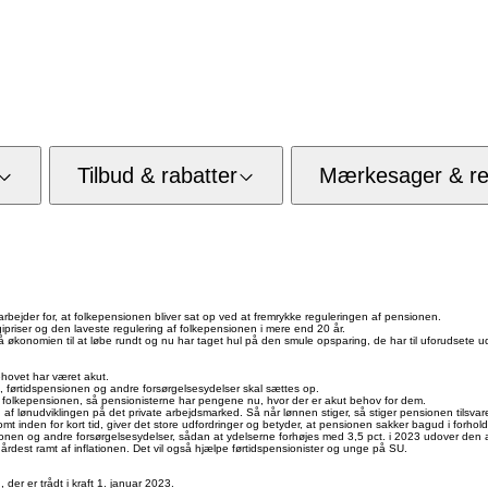
Tilbud & rabatter
Mærkesager & res
bejder for, at folkepensionen bliver sat op ved at fremrykke reguleringen af pensionen.
rgipriser og den laveste regulering af folkepensionen i mere end 20 år.
å økonomien til at løbe rundt og nu har taget hul på den smule opsparing, de har til uforudsete 
behovet har været akut.
, førtidspensionen og andre forsørgelsesydelser skal sættes op.
i folkepensionen, så pensionisterne har pengene nu, hvor der er akut behov for dem.
f lønudviklingen på det private arbejdsmarked. Så når lønnen stiger, så stiger pensionen tilsvar
t inden for kort tid, giver det store udfordringer og betyder, at pensionen sakker bagud i forhold 
nen og andre forsørgelsesydelser, sådan at ydelserne forhøjes med 3,5 pct. i 2023 udover den almi
hårdest ramt af inflationen. Det vil også hjælpe førtidspensionister og unge på SU.
er er trådt i kraft 1. januar 2023.