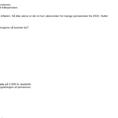
pensionen.
t folkepension.
nflation. Så ikke alene er der et hul i økonomien for mange pensionister fra 2022. Hullet
al pengene så komme fra?
lp på 2.000 kr. skattefrit.
reguleringen af pensionen.