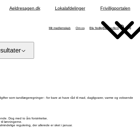
Aeldresagen.dk
Lokalafdelinger
Frivilligportalen
Søg
Mit medlemskab
Om os
Bliv frivillig
Bliv medlem
ultater
udgifter som tandlægeregninger - for bare at have råd til mad, dagligvarer, varme og voksende
ende. Dog med to års forsinkelse.
til lønningerne.
ndelige regulering, der allerede er sket i januar.