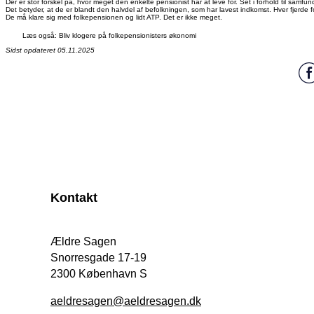
Der er stor forskel på, hvor meget den enkelte pensionist har at leve for. Set i forhold til samfu
Det betyder, at de er blandt den halvdel af befolkningen, som har lavest indkomst. Hver fjerde
De må klare sig med folkepensionen og lidt ATP. Det er ikke meget.
Læs også: Bliv klogere på folkepensionisters økonomi
Sidst opdateret 05.11.2025
Kontakt
Ældre Sagen
Snorresgade 17-19
2300 København S
aeldresagen@aeldresagen.dk