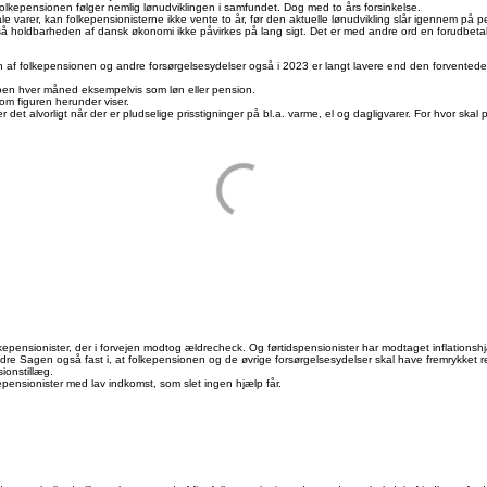
Folkepensionen følger nemlig lønudviklingen i samfundet. Dog med to års forsinkelse.
ale varer, kan folkepensionisterne ikke vente to år, før den aktuelle lønudvikling slår igennem på 
å holdbarheden af dansk økonomi ikke påvirkes på lang sigt. Det er med andre ord en forudbetal
n af folkepensionen og andre forsørgelsesydelser også i 2023 er langt lavere end den forventede i
toen hver måned eksempelvis som løn eller pension.
om figuren herunder viser.
r det alvorligt når der er pludselige prisstigninger på bl.a. varme, el og dagligvarer. For hvor sk
olkepensionister, der i forvejen modtog ældrecheck. Og førtidspensionister har modtaget inflationshjæ
ldre Sagen også fast i, at folkepensionen og de øvrige forsørgelsesydelser skal have fremrykket 
ionstillæg.
pensionister med lav indkomst, som slet ingen hjælp får.