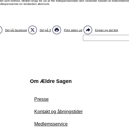
ndet som helhed, tilhører knap tre ud af fire folkepensionister den nederste halvdel af indkomstfor
 folkepensionist en beskeden økonomi.
Del på facebook
Del på X
Print siden ud
Kopier og del link
Om Ældre Sagen
Presse
Kontakt og åbningstider
Medlemsservice