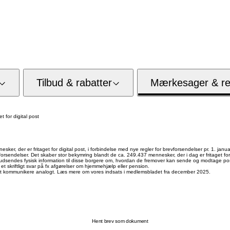
Tilbud & rabatter
Mærkesager & res
t for digital post
ker, der er fritaget for digital post, i forbindelse med nye regler for brevforsendelser pr. 1. janu
endelser. Det skaber stor bekymring blandt de ca. 249.437 mennesker, der i dag er fritaget for di
al udsendes fysisk information til disse borgere om, hvordan de fremover kan sende og modtage po
t skriftligt svar på fx afgørelser om hjemmehjælp eller pension.
for at kommunikere analogt. Læs mere om vores indsats i medlemsbladet fra december 2025.
Hent brev som dokument