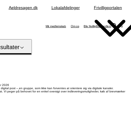
Aeldresagen.dk
Lokalafdelinger
Frivilligportalen
Søg
Mit medlemskab
Om os
Bliv frivillig
Bliv medlem
ultater
ar 2026
gital post – en gruppe, som ikke kan forventes at orientere sig via digitale kanaler.
st. Vi peger på behovet for en enkel oversigt over indleveringsmuligheder, køb af brevmærker