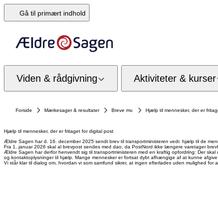
Gå til primært indhold
Viden & rådgivning
Aktiviteter & kurser
Forside
Mærkesager & resultater
Breve mv.
Hjælp til mennesker, der er fritage
Hjælp til mennesker, der er fritaget for digital post
Ældre Sagen har d. 16. december 2025 sendt brev til transportministeren vedr. hjælp til de mennes
Fra 1. januar 2026 skal al brevpost sendes med dao, da PostNord ikke længere varetager brevfors
Ældre Sagen har derfor henvendt sig til transportministeren med en kraftig opfordring: Der sk
og kontaktoplysninger til hjælp. Mange mennesker er fortsat dybt afhængige af at kunne afgive e
Vi står klar til dialog om, hvordan vi som samfund sikrer, at ingen efterlades uden mulighed 