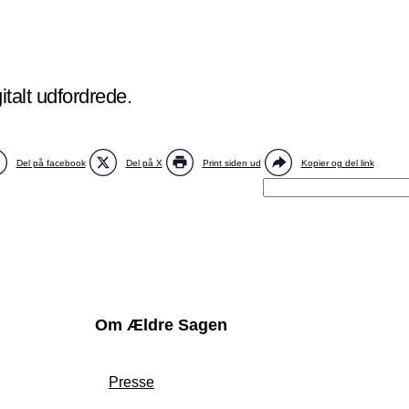
italt udfordrede.
Del på facebook
Del på X
Print siden ud
Kopier og del link
Om Ældre Sagen
Presse