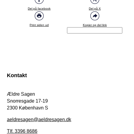
Del på facebook
Del på X
Print siden ud
Kopier og del link
Kontakt
Ældre Sagen
Snorresgade 17-19
2300 København S
aeldresagen@aeldresagen.dk
Tlf. 3396 8686