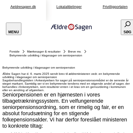
Aeldresagen.dk
Lokalafdelinger
Frivilligportalen
MENU
SØG
Forside
Mærkesager & resultater
Breve mv.
Bekymrende udvikling i klagesager om seniorpension
Bekymrende udvikling i klagesager om seniorpension
Ældre Sagen har d. 6. marts 2025 sendt brev til ældreministeren vedr. en bekymrende
udvikling i klagesager om seniorpension
Sagsbehandlingstiden i Ankestyrelsen for sager på seniorpensionsområdet er de seneste år
steget markant. Samtidig ser vi en bekymrende tendens med en stigende andel af sager, der
behandles i Ankestyrelsen, som resulterer enten i et krav om en genvurdering i kommunen
eller en ændring af afgørelsen.
Seniorpensionen er en hjørnesten i vores
tilbagetrækningssystem. En velfungerende
seniorpensionsordning, som er rimelig og fair, er en
absolut forudsætning for en stigende
folkepensionsalder. Vi har derfor foreslået ministeren
to konkrete tiltag: