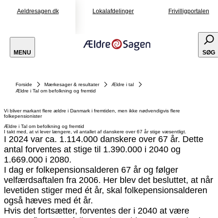
Aeldresagen.dk
Lokalafdelinger
Frivilligportalen
MENU
SØG
Forside
Mærkesager & resultater
Ældre i tal
Ældre i Tal om befolkning og fremtid
Vi bliver markant flere ældre i Danmark i fremtiden, men ikke nødvendigvis flere
folkepensionister
Ældre i Tal om befolkning og fremtid
I takt med, at vi lever længere, vil antallet af danskere over 67 år stige væsentligt.
I 2024 var ca. 1.114.000 danskere over 67 år. Dette
antal forventes at stige til 1.390.000 i 2040 og
1.669.000 i 2080.
I dag er folkepensionsalderen 67 år og følger
velfærdsaftalen fra 2006. Her blev det besluttet, at når
levetiden stiger med ét år, skal folkepensionsalderen
også hæves med ét år.
Hvis det fortsætter, forventes der i 2040 at være