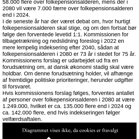
58.000 flere over folkepensionsalderen, mens der i
2080 vil være 7.000 færre over folkepensionsalderen
end i 2024.
I de seneste år har der været debat om, hvor hurtigt
folkepensionsalderen skal stige, og om den fortsat bør
følge den forventede levetid 1:1. Kommissionen for
tilbagetrækning og nedslidning foreslog i 2022 en
mere lempelig indeksering efter 2040, sådan at
folkepensionsalderen i 2080 er 73 år i stedet for 75 år.
Kommissionens forslag er udarbejdet ud fra en
forudsætning om, at dansk økonomi stadig skal være
holdbar. Om denne forudsætning holder, vil afhænge
af fremtidige politiske prioriteringer, herunder udgifter
til forsvaret.
Hvis kommissionens forslag følges, forventes antallet
af personer over folkepensionsalderen i 2080 at være
1.249.000, hvilket er ca. 135.000 flere end i 2024 og
ca. 142.000 flere, end hvis indekseringen følger
velfærdsaftalen.