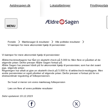
Aeldresagen.dk
Lokalafdelinger
Frivilligportal
MENU
Forside
Mærkesager & resultater
Alle politiske resultater
Vi kæmper for mere økonomisk hjælp til pensionister
Vi kæmper for mere økonomisk hjælp til pensionister
Ældrecheckmodtagere har fået en skattefri check på 5.000 kr. Men flere er påvirket af de
stigende priser. Derfor presser Ældre Sagen fortsat på.
Ældre Sagen har presset hårdt på for økonomisk hjælp til pensionister, som har det svært
pga. stigende priser.
Regeringen har aftalt at give en skattefri check på 5.000 kr. til ældrecheck-modtagere. Men
andre pensionister er også påvirket af stigende priser. Derfor presser vi fortsat på for en
ekstraordinær regulering af folkepensionen.
Se hvad vi mener om vores mærkesag folkepension
Læs om flere af vores politiske resultater
Sidst opdateret 19.12.2023