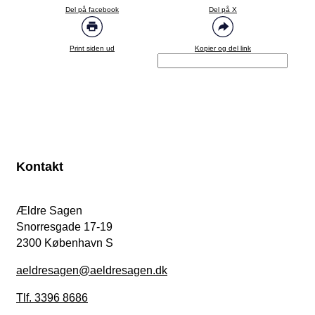
Del på facebook
Del på X
Print siden ud
Kopier og del link
Kontakt
Ældre Sagen
Snorresgade 17-19
2300 København S
aeldresagen@aeldresagen.dk
Tlf. 3396 8686