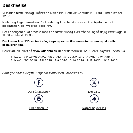
Beskrivelse
Vi mødes første tirsdag i måneden i Atlas Bio, Rødovre Centrum kl. 11.00. Filmen starter
12.00.
Kaffen og kagen forsvinder fra kander og fade før vi sætter os i de bløde sæder i
biografsalen, og nyder en dejlig film.
Det er berigende, at at være med den første tirsdag hver måned, og få dejlig kaffe/kage kl.
11.00 og film kl. 12.00
Det koster kun 120 kr. for kaffe, kage og se en film som ofte er nye og aktuelle
premierer film.
Bestil/køb din billet på
www.atlasbio.dk
under dato/film/kl. 12.00 eller i foyeren i Atlas Bio.
halvår: 6/1-2026 - 3/2-2026 - 3/3-2026 - 7/4-2026 - 5/5-2026 - 2/6-2026
halvår: 7/7-2026 - 4/8-2026 - 1/9-2026 - 6/10-2026 - 3/11-2026 - 1/12-2026
Arrangør: Vivian Birgitte Ersgaard Markussen, vmbk@os.dk
Del på facebook
Del på X
Print siden ud
Kopier og del link