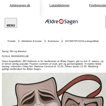
Aeldresagen.dk
Lokalafdelinger
Frivilligporta
MENU
Forside
Aktiviteter & kurser
Kommune
167366755-5218-a-biografklub
Sprog, film og litteratur
5218-A, BIOGRAFKLUB
Vores biografklub i ÆS Hvidovre er for medlemmer af Ældre Sagen, går nu ind i 4. sæson, og
er blevet utrolig populær. Foyeren summen af snak, grin og gensynsglæde. Vi mødes første
tirsdag i måneden i Atlas Bio, Rødovre Centrum kl. 11.00. Filmen starter 12.00. Medbring
gyldigt medlemkort fra Ældre Sagen.