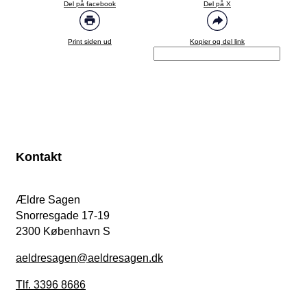
Del på facebook
Del på X
Print siden ud
Kopier og del link
Kontakt
Ældre Sagen
Snorresgade 17-19
2300 København S
aeldresagen@aeldresagen.dk
Tlf. 3396 8686