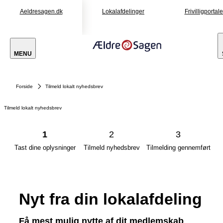
Aeldresagen.dk
Lokalafdelinger
Frivilligportal
MENU
Forside
Tilmeld lokalt nyhedsbrev
Tilmeld lokalt nyhedsbrev
1
2
3
Tast dine oplysninger
Tilmeld nyhedsbrev
Tilmelding gennemført
Nyt fra din lokalafdeling
Få mest mulig nytte af dit medlemskab