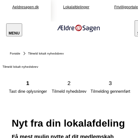
Aeldresagen.dk
Lokalafdelinger
Frivilligportal
MENU
Forside
Tilmeld lokalt nyhedsbrev
Tilmeld lokalt nyhedsbrev
1
2
3
Tast dine oplysninger
Tilmeld nyhedsbrev
Tilmelding gennemført
Nyt fra din lokalafdeling
Få mest mulig nytte af dit medlemskab