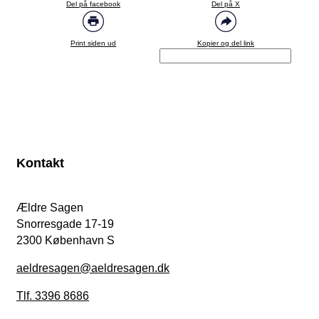
Del på facebook
Del på X
Print siden ud
Kopier og del link
Kontakt
Ældre Sagen
Snorresgade 17-19
2300 København S
aeldresagen@aeldresagen.dk
Tlf. 3396 8686