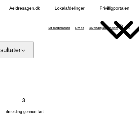
Aeldresagen.dk
Lokalafdelinger
Frivilligportalen
Søg
Mit medlemskab
Om os
Bliv frivillig
Bliv medlem
ultater
3
Tilmelding gennemført