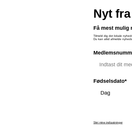
Nyt fra
Få mest mulig n
Tilmeld dig det lokale nyhed
Du kan altid afmelde nyheds
Medlemsnumm
Fødselsdato*
Slet mine indtastninger