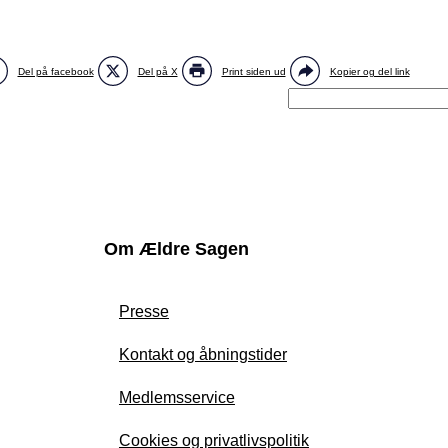
Del på facebook
Del på X
Print siden ud
Kopier og del link
Om Ældre Sagen
Presse
Kontakt og åbningstider
Medlemsservice
Cookies og privatlivspolitik