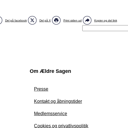
Del på facebook
Del på X
Print siden ud
Kopier og del link
Om Ældre Sagen
Presse
Kontakt og åbningstider
Medlemsservice
Cookies og privatlivspolitik