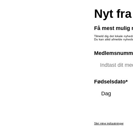
Nyt fra
Få mest mulig n
Tilmeld dig det lokale nyhed
Du kan altid afmelde nyheds
Medlemsnumm
Fødselsdato*
Slet mine indtastninger