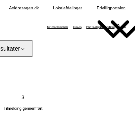
Aeldresagen.dk
Lokalafdelinger
Frivilligportalen
Søg
Mit medlemskab
Om os
Bliv frivillig
Bliv medlem
ultater
3
Tilmelding gennemført