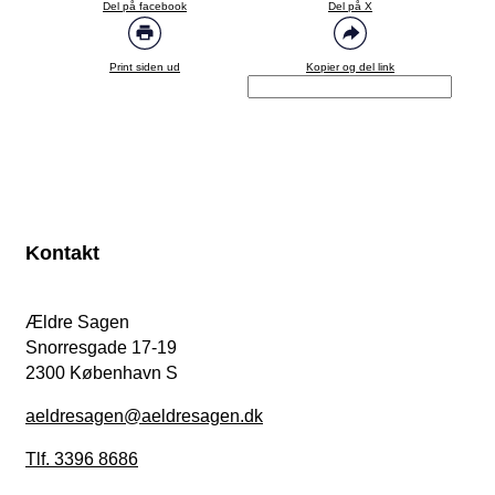
Del på facebook
Del på X
Print siden ud
Kopier og del link
Kontakt
Ældre Sagen
Snorresgade 17-19
2300 København S
aeldresagen@aeldresagen.dk
Tlf. 3396 8686