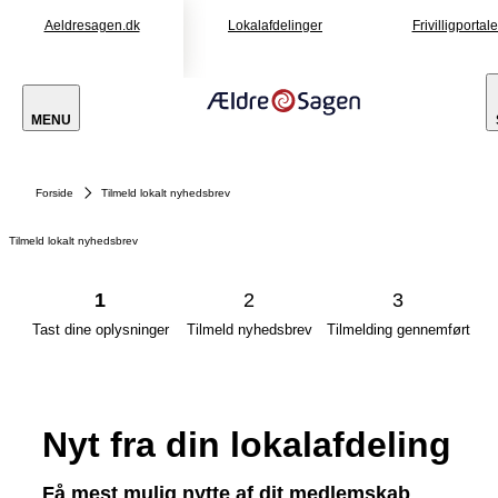
Aeldresagen.dk
Lokalafdelinger
Frivilligportal
MENU
Forside
Tilmeld lokalt nyhedsbrev
Tilmeld lokalt nyhedsbrev
1
2
3
Tast dine oplysninger
Tilmeld nyhedsbrev
Tilmelding gennemført
Nyt fra din lokalafdeling
Få mest mulig nytte af dit medlemskab