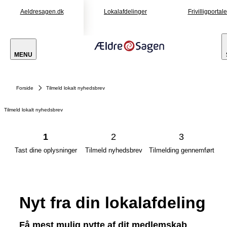
Aeldresagen.dk
Lokalafdelinger
Frivilligportal
MENU
Forside
Tilmeld lokalt nyhedsbrev
Tilmeld lokalt nyhedsbrev
1
2
3
Tast dine oplysninger
Tilmeld nyhedsbrev
Tilmelding gennemført
Nyt fra din lokalafdeling
Få mest mulig nytte af dit medlemskab