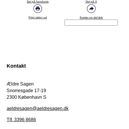
Del på facebook
Del på X
Print siden ud
Kopier og del link
Kontakt
Ældre Sagen
Snorresgade 17-19
2300 København S
aeldresagen@aeldresagen.dk
Tlf. 3396 8686