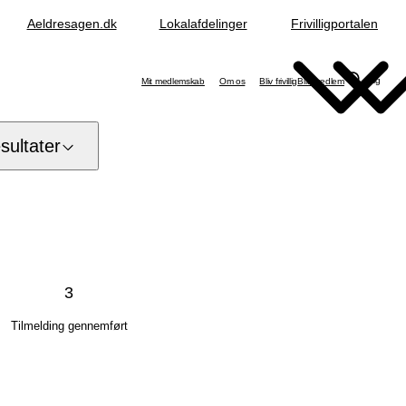
Aeldresagen.dk
Lokalafdelinger
Frivilligportalen
Søg
Mit medlemskab
Om os
Bliv frivillig
Bliv medlem
ultater
3
Tilmelding gennemført