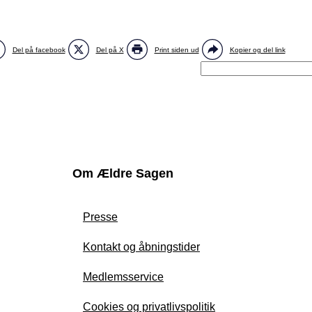
Del på facebook
Del på X
Print siden ud
Kopier og del link
Om Ældre Sagen
Presse
Kontakt og åbningstider
Medlemsservice
Cookies og privatlivspolitik