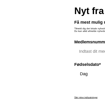
Nyt fra
Få mest mulig n
Tilmeld dig det lokale nyhed
Du kan altid afmelde nyheds
Medlemsnumm
Fødselsdato*
Slet mine indtastninger