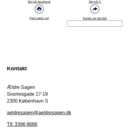
Del på facebook
Del på X
Print siden ud
Kopier og del link
Kontakt
Ældre Sagen
Snorresgade 17-19
2300 København S
aeldresagen@aeldresagen.dk
Tlf. 3396 8686