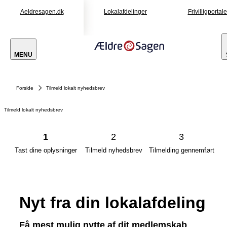
Aeldresagen.dk
Lokalafdelinger
Frivilligportal
MENU
Forside
Tilmeld lokalt nyhedsbrev
Tilmeld lokalt nyhedsbrev
1
2
3
Tast dine oplysninger
Tilmeld nyhedsbrev
Tilmelding gennemført
Nyt fra din lokalafdeling
Få mest mulig nytte af dit medlemskab