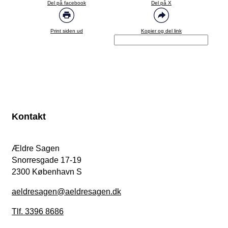
Del på facebook
Del på X
Print siden ud
Kopier og del link
Kontakt
Ældre Sagen
Snorresgade 17-19
2300 København S
aeldresagen@aeldresagen.dk
Tlf. 3396 8686