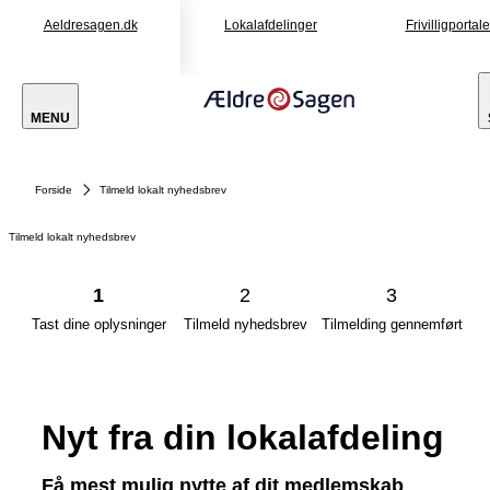
Aeldresagen.dk
Lokalafdelinger
Frivilligportal
MENU
Forside
Tilmeld lokalt nyhedsbrev
Tilmeld lokalt nyhedsbrev
1
2
3
Tast dine oplysninger
Tilmeld nyhedsbrev
Tilmelding gennemført
Nyt fra din lokalafdeling
Få mest mulig nytte af dit medlemskab