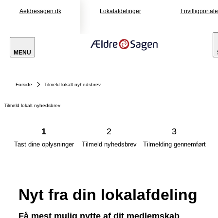
Aeldresagen.dk
Lokalafdelinger
Frivilligportal
MENU
Forside
Tilmeld lokalt nyhedsbrev
Tilmeld lokalt nyhedsbrev
1
2
3
Tast dine oplysninger
Tilmeld nyhedsbrev
Tilmelding gennemført
Nyt fra din lokalafdeling
Få mest mulig nytte af dit medlemskab