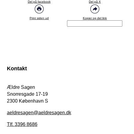
Del på facebook
Del på X
Print siden ud
Kopier og del link
Kontakt
Ældre Sagen
Snorresgade 17-19
2300 København S
aeldresagen@aeldresagen.dk
Tlf. 3396 8686