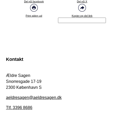
Del på facebook
Del på X
Print siden ud
Kopier og del link
Kontakt
Ældre Sagen
Snorresgade 17-19
2300 København S
aeldresagen@aeldresagen.dk
Tlf. 3396 8686