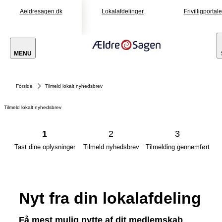
Aeldresagen.dk
Lokalafdelinger
Frivilligportal
MENU
Forside
Tilmeld lokalt nyhedsbrev
Tilmeld lokalt nyhedsbrev
1
2
3
Tast dine oplysninger
Tilmeld nyhedsbrev
Tilmelding gennemført
Nyt fra din lokalafdeling
Få mest mulig nytte af dit medlemskab