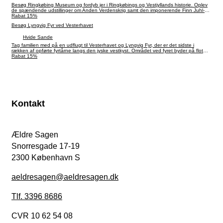
Besøg Ringkøbing Museum og fordyb jer i Ringkøbings og Vestjyllands historie. Oplev
de spændende udstillinger om Anden Verdenskrig samt den imponerende Finn Juhl-
udstilling på museets 1. sal.
Rabat 15%
Besøg Lyngvig Fyr ved Vesterhavet
Hvide Sande
Tag familien med på en udflugt til Vesterhavet og Lyngvig Fyr, der er det sidste i
rækken af opførte fyrtårne langs den jyske vestkyst. Området ved fyret byder på flot
natur og masser af oplevelser.
Rabat 15%
Kontakt
Ældre Sagen
Snorresgade 17-19
2300 København S
aeldresagen@aeldresagen.dk
Tlf. 3396 8686
CVR 10 62 54 08