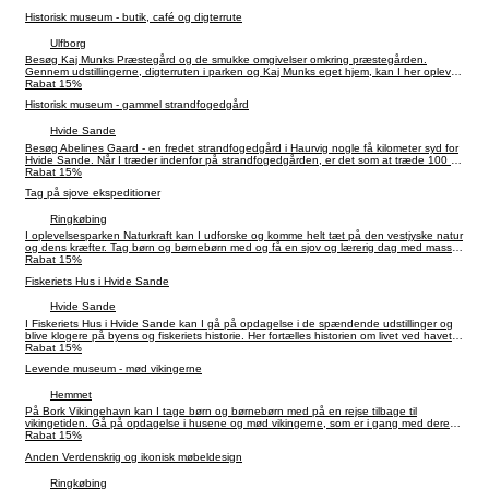
Historisk museum - butik, café og digterrute
Ulfborg
Besøg Kaj Munks Præstegård og de smukke omgivelser omkring præstegården.
Gennem udstillingerne, digterruten i parken og Kaj Munks eget hjem, kan I her opleve
historien om digteren, præsten og modstandsmanden.
Rabat 15%
Historisk museum - gammel strandfogedgård
Hvide Sande
Besøg Abelines Gaard - en fredet strandfogedgård i Haurvig nogle få kilometer syd for
Hvide Sande. Når I træder indenfor på strandfogedgården, er det som at træde 100 år
tilbage i tiden, og I får et fint indblik i livet ved Vestkysten dengang med tragiske
Rabat 15%
strandinger og glade badegæster.
Tag på sjove ekspeditioner
Ringkøbing
I oplevelsesparken Naturkraft kan I udforske og komme helt tæt på den vestjyske natur
og dens kræfter. Tag børn og børnebørn med og få en sjov og lærerig dag med masser
af aktiviteter og oplevelser.
Rabat 15%
Fiskeriets Hus i Hvide Sande
Hvide Sande
I Fiskeriets Hus i Hvide Sande kan I gå på opdagelse i de spændende udstillinger og
blive klogere på byens og fiskeriets historie. Her fortælles historien om livet ved havet
og udviklingen af det samfund, der voksede frem omkring fiskeriet.
Rabat 15%
Levende museum - mød vikingerne
Hemmet
På Bork Vikingehavn kan I tage børn og børnebørn med på en rejse tilbage til
vikingetiden. Gå på opdagelse i husene og mød vikingerne, som er i gang med deres
daglige gøremål.
Rabat 15%
Anden Verdenskrig og ikonisk møbeldesign
Ringkøbing