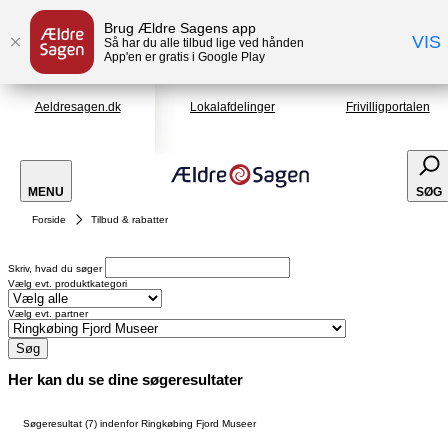
Brug Ældre Sagens app
VIS
Så har du alle tilbud lige ved hånden
App'en er gratis i Google Play
Aeldresagen.dk
Lokalafdelinger
Frivilligportalen
MENU
SØG
Forside
Tilbud & rabatter
Skriv, hvad du søger
Vælg evt. produktkategori
Vælg evt. partner
Søg
Her kan du se dine søgeresultater
Søgeresultat (7) indenfor Ringkøbing Fjord Museer