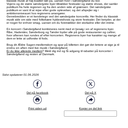
klassisk musik af høj kvalitet tæt på, uanset hvor i Sønderjylland du bor.
Vojens og de større sønderjyske byer tiltrækker festivaler og større shows, der samler
publikum fra hele regionen og fra den anden side af grænsen. Det sønderjyske
publikum er vant til at rejse efter gode oplevelser, og det afspejler sig i
ambitionsniveauet hos regionens arrangører.
Genrebredden er et kendetegn ved det sønderjyske koncertliv. Her finder du klassisk
musik side om side med folkekære hyldestshows og store festivaler. Det betyder, at der
er noget for enhver smag, uanset om du foretrækker det storladne eller det intime.
En koncert i Sønderjylland kombineres nemt med et besøg i en af regionens byer.
Ribe, Haderslev, Sønderborg og Tønder byder alle på gode restauranter og caféer,
hvor aftenen kan rundes af efter koncerten. Regionens byer har karakter og mange af
dem er lette at udforske til fods.
Brug dit Ældre Sagen-medlemskort og spar på billetten det gør det lettere at sige ja til
endnu en aften med live musik i Sønderjylland.
Er du ikke allerede medlem
? Meld dig ind og få adgang til rabatter på koncerter i
Sønderjylland og resten af Danmark.
Sidst opdateret 01.06.2026
Del på facebook
Del på X
Print siden ud
Kopier og del link