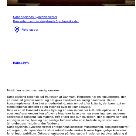
Sønderjyllands Symfoniorkester
Koncerter med Sønderjyllands Symfoniorkester
Flere steder
Rabat 20%
Musik i en region med særlig karakter
Sønderjylland skiller sig ud fra resten af Danmark. Regionen har en kulturhistorie, der
er formet af grænselandet, og det giver musiklivet en særlig dimension. Her er
koncertoplevelser ikke blot underholdning, men en del af et kulturliv, der bærer på en
stærk regional identitet og en stolthed over det sønderjyske.
Ribe er en af Danmarks ældste byer og en unik ramme for kulturelle oplevelser. En
sommeraftens koncert i en af byens historiske have giver en stemning, som moderne
koncertsale sjældent kan matche. Her er det ikke kun musikken, der er oplevelsen det
er omgivelserne, lyset og den særlige fornemmelse af at befinde sig et sted med
århundreders historie under fødderne.
Sønderjyllands Symfoniorkester er regionens klassiske musikstolthed, som præsenterer
et program, der spænder fra store orkestrerede værker til mere tilgængelige koncerter
for et bredt publikum. Orkestret optræder på flere steder i regionen og giver adgang til