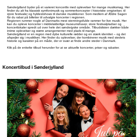
Sønderjylland byder på et varieret koncertliv med oplevelser for mange musiksmag. Her
finder du alt fra klassisk symfonimusik og sommerkoncepter i historiske omgivelser, til
store festivaler og hyldestshows til danske musikikoner. Som medlem af Ældre Sagen
får du rabat på billetter til udvalgte koncerter i regionen.
Regionen rummer nogle af Danmarks mest stemningsfulde rammer for live musik. Her
kan du opleve koncerter i middelalderlige museumshaver, store festivalpladser og
koncertlokaler spredt ud over hele det sønderjyske område. Tilbudslisten dækker både
intime oplevelser og større arrangementer med plads til mange.
Sønderjylland er en region med dybe kulturelle rødder og en stærk identitet – og det
afspejler sig i musiklivet. Her finder du oplevelser, der kombinerer musik med stedets
historie og karakter på en måde, der er svær at finde andre steder i Danmark.
Klik på de enkelte tilbud herunder for at se aktuelle koncerter, priser og rabatter.
Koncertilbud i Sønderjylland