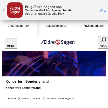
Brug Ældre Sagens app
VIS
Så har du alle tilbud lige ved hånden
App'en er gratis i Google Play
Aeldresagen.dk
Lokalafdelinger
Frivilligportalen
MENU
SØG
Koncerter i Sønderjylland
Koncerter i Sønderjylland
Forside
Tilbud & rabatter
Koncerter i Sønderjylland