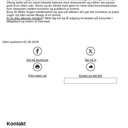
Viborg byder på en smuk historisk bykerne med restauranter og caféer, der passer
godt til en aften ude. Struer og de mindre byer giver en mere intim koncertoplevelse,
hvor afstanden mellem kunstner og publikum er kortere.
Brug dit Ældre Sagen-medlemskort og spar på billetten det gør det nemmere at prøve
noget nyt eller vende tilbage til en favorit.
Er du ikke allerede medlem
? Meld dig ind og få adgang til rabatter på koncerter i
Midtjylland og resten af Danmark.
Sidst opdateret 01.06.2026
Del på facebook
Del på X
Print siden ud
Kopier og del link
Kontakt