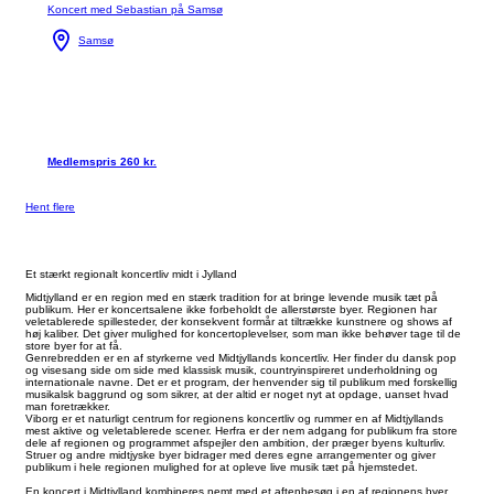
Koncert med Sebastian på Samsø
Samsø
Medlemspris 260 kr.
Hent flere
Et stærkt regionalt koncertliv midt i Jylland
Midtjylland er en region med en stærk tradition for at bringe levende musik tæt på
publikum. Her er koncertsalene ikke forbeholdt de allerstørste byer. Regionen har
veletablerede spillesteder, der konsekvent formår at tiltrække kunstnere og shows af
høj kaliber. Det giver mulighed for koncertoplevelser, som man ikke behøver tage til de
store byer for at få.
Genrebredden er en af styrkerne ved Midtjyllands koncertliv. Her finder du dansk pop
og visesang side om side med klassisk musik, countryinspireret underholdning og
internationale navne. Det er et program, der henvender sig til publikum med forskellig
musikalsk baggrund og som sikrer, at der altid er noget nyt at opdage, uanset hvad
man foretrækker.
Viborg er et naturligt centrum for regionens koncertliv og rummer en af Midtjyllands
mest aktive og veletablerede scener. Herfra er der nem adgang for publikum fra store
dele af regionen og programmet afspejler den ambition, der præger byens kulturliv.
Struer og andre midtjyske byer bidrager med deres egne arrangementer og giver
publikum i hele regionen mulighed for at opleve live musik tæt på hjemstedet.
En koncert i Midtjylland kombineres nemt med et aftenbesøg i en af regionens byer.