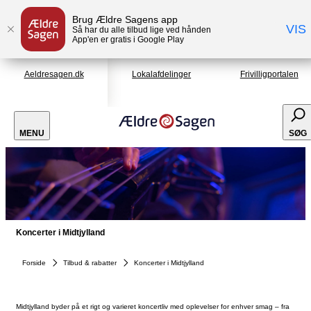
Brug Ældre Sagens app
VIS
Så har du alle tilbud lige ved hånden
App'en er gratis i Google Play
Aeldresagen.dk
Lokalafdelinger
Frivilligportalen
MENU
SØG
Koncerter i Midtjylland
Forside
Tilbud & rabatter
Koncerter i Midtjylland
Midtjylland byder på et rigt og varieret koncertliv med oplevelser for enhver smag – fra