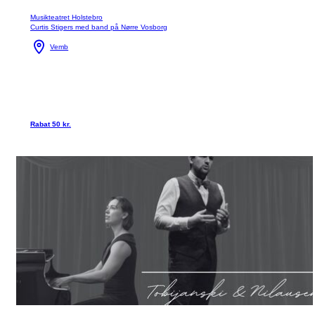
Musikteatret Holstebro
Curtis Stigers med band på Nørre Vosborg
Vemb
Rabat 50 kr.