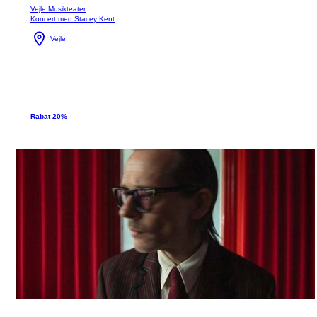
Vejle Musikteater
Koncert med Stacey Kent
Vejle
Rabat 20%