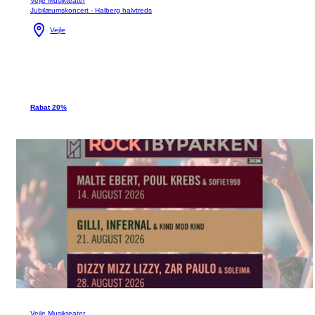
Vejle Musikteater
Jubilæumskoncert - Halberg halvtreds
Vejle
Rabat 20%
Vejle Musikteater