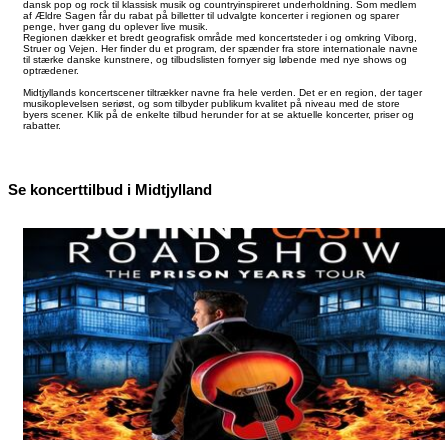
dansk pop og rock til klassisk musik og countryinspireret underholdning. Som medlem
af Ældre Sagen får du rabat på billetter til udvalgte koncerter i regionen og sparer
penge, hver gang du oplever live musik.
Regionen dækker et bredt geografisk område med koncertsteder i og omkring Viborg,
Struer og Vejen. Her finder du et program, der spænder fra store internationale navne
til stærke danske kunstnere, og tilbudslisten fornyer sig løbende med nye shows og
optrædener.
Midtjyllands koncertscener tiltrækker navne fra hele verden. Det er en region, der tager
musikoplevelsen seriøst, og som tilbyder publikum kvalitet på niveau med de store
byers scener. Klik på de enkelte tilbud herunder for at se aktuelle koncerter, priser og
rabatter.
Se koncerttilbud i Midtjylland