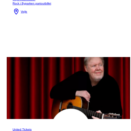
Rock i Byparken partoutbillet
Vejle
United Tickets