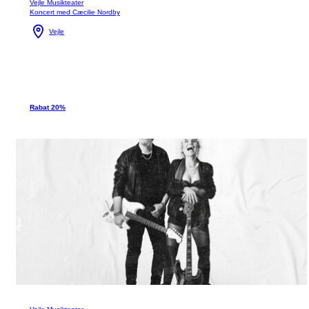
Vejle Musikteater
Koncert med Cæcilie Nordby
Vejle
Rabat 20%