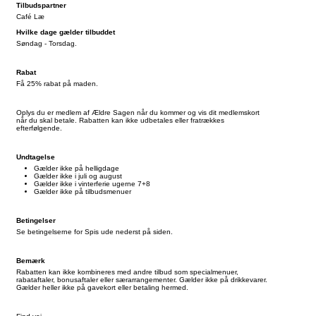
Tilbudspartner
Café Læ
Hvilke dage gælder tilbuddet
Søndag - Torsdag.
Rabat
Få 25% rabat på maden.
Oplys du er medlem af Ældre Sagen når du kommer og vis dit medlemskort
når du skal betale. Rabatten kan ikke udbetales eller fratrækkes
efterfølgende.
Undtagelse
Gælder ikke på helligdage
Gælder ikke i juli og august
Gælder ikke i vinterferie ugerne 7+8
Gælder ikke på tilbudsmenuer
Betingelser
Se betingelserne for Spis ude nederst på siden.
Bemærk
Rabatten kan ikke kombineres med andre tilbud som specialmenuer,
rabataftaler, bonusaftaler eller særarrangementer. Gælder ikke på drikkevarer.
Gælder heller ikke på gavekort eller betaling hermed.