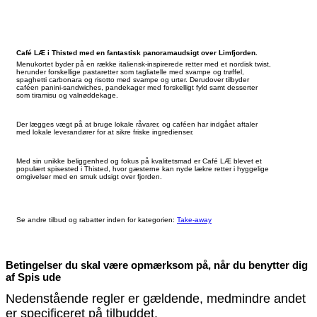
Café LÆ i Thisted med en fantastisk panoramaudsigt over Limfjorden.
Menukortet byder på en række italiensk-inspirerede retter med et nordisk twist,
herunder forskellige pastaretter som tagliatelle med svampe og trøffel,
spaghetti carbonara og risotto med svampe og urter. Derudover tilbyder
caféen panini-sandwiches, pandekager med forskelligt fyld samt desserter
som tiramisu og valnøddekage.
Der lægges vægt på at bruge lokale råvarer, og caféen har indgået aftaler
med lokale leverandører for at sikre friske ingredienser.
Med sin unikke beliggenhed og fokus på kvalitetsmad er Café LÆ blevet et
populært spisested i Thisted, hvor gæsterne kan nyde lækre retter i hyggelige
omgivelser med en smuk udsigt over fjorden.
Se andre tilbud og rabatter inden for kategorien:
Take-away
Betingelser du skal være opmærksom på, når du benytter dig
af Spis ude
Nedenstående regler er gældende, medmindre andet
er specificeret på tilbuddet.