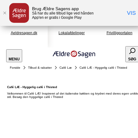
Brug Ældre Sagens app
VIS
Så har du alle tilbud lige ved hånden
App'en er gratis i Google Play
Aeldresagen.dk
Lokalafdelinger
Frivilligportalen
MENU
SØG
Forside
Tilbud & rabatter
Café Læ
Café LÆ - Hyggelig café i Thisted
Café LÆ - Hyggelig café i Thisted
Velkommen til Café LÆ! Inspireret af det italienske køkken og krydret med deres egen unikk
stil. Besøg den hyggelige café i Thisted