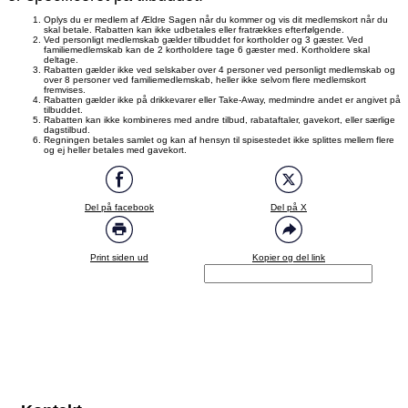
Oplys du er medlem af Ældre Sagen når du kommer og vis dit medlemskort når du
skal betale. Rabatten kan ikke udbetales eller fratrækkes efterfølgende.
Ved personligt medlemskab gælder tilbuddet for kortholder og 3 gæster. Ved
familiemedlemskab kan de 2 kortholdere tage 6 gæster med. Kortholdere skal
deltage.
Rabatten gælder ikke ved selskaber over 4 personer ved personligt medlemskab og
over 8 personer ved familiemedlemskab, heller ikke selvom flere medlemskort
fremvises.
Rabatten gælder ikke på drikkevarer eller Take-Away, medmindre andet er angivet på
tilbuddet.
Rabatten kan ikke kombineres med andre tilbud, rabataftaler, gavekort, eller særlige
dagstilbud.
Regningen betales samlet og kan af hensyn til spisestedet ikke splittes mellem flere
og ej heller betales med gavekort.
Del på facebook
Del på X
Print siden ud
Kopier og del link