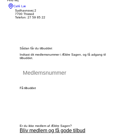
Find vej
Café Læ
Sydhavnsvej 2
7700 Thisted
Telefon: 27 59 85 22
Sådan får du tilbuddet
Indtast dit medlemsnummer i Ældre Sagen, og få adgang til
tilbuddet.
Få tilbuddet
Er du ikke medlem af Ældre Sagen?
Bliv medlem og få gode tilbud