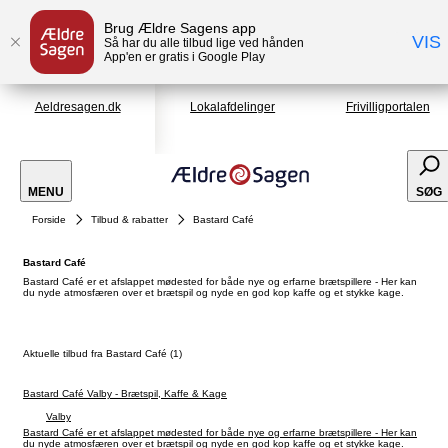
Brug Ældre Sagens app
VIS
Så har du alle tilbud lige ved hånden
App'en er gratis i Google Play
Aeldresagen.dk
Lokalafdelinger
Frivilligportalen
MENU
SØG
Forside
Tilbud & rabatter
Bastard Café
Bastard Café
Bastard Café er et afslappet mødested for både nye og erfarne brætspillere - Her kan
du nyde atmosfæren over et brætspil og nyde en god kop kaffe og et stykke kage.
Aktuelle tilbud fra Bastard Café (1)
Bastard Café Valby - Brætspil, Kaffe & Kage
Valby
Bastard Café er et afslappet mødested for både nye og erfarne brætspillere - Her kan
du nyde atmosfæren over et brætspil og nyde en god kop kaffe og et stykke kage.