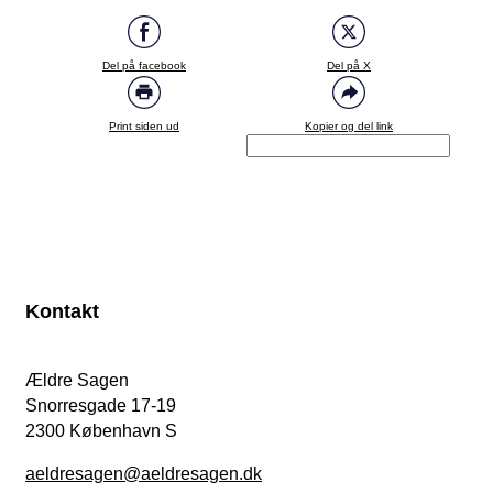
Del på facebook
Del på X
Print siden ud
Kopier og del link
Kontakt
Ældre Sagen
Snorresgade 17-19
2300 København S
aeldresagen@aeldresagen.dk