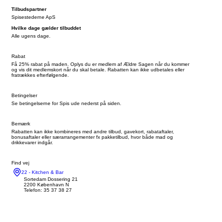
Tilbudspartner
Spisestederne ApS
Hvilke dage gælder tilbuddet
Alle ugens dage.
Rabat
Få 25% rabat på maden. Oplys du er medlem af Ældre Sagen når du kommer
og vis dit medlemskort når du skal betale. Rabatten kan ikke udbetales eller
fratrækkes efterfølgende.
Betingelser
Se betingelserne for Spis ude nederst på siden.
Bemærk
Rabatten kan ikke kombineres med andre tilbud, gavekort, rabataftaler,
bonusaftaler eller særarrangementer fx pakketilbud, hvor både mad og
drikkevarer indgår.
Find vej
22 - Kitchen & Bar
​Sortedam Dossering 21
2200 København N
Telefon: ​35 37 38 27