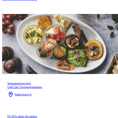
Spisestederne ApS
Café Zalt i Kompagnistrædet
København K
Få 25% rabat på maden