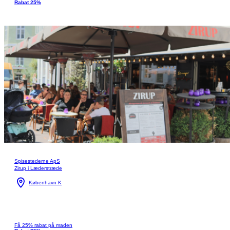
Rabat 25%
Spisestederne ApS
Zirup i Læderstræde
København K
Få 25% rabat på maden