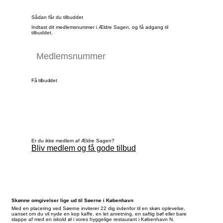
Sådan får du tilbuddet
Indtast dit medlemsnummer i Ældre Sagen, og få adgang til
tilbuddet.
Få tilbuddet
Er du ikke medlem af Ældre Sagen?
Bliv medlem og få gode tilbud
Skønne omgivelser lige ud til Søerne i København
Med en placering ved Søerne inviterer 22 dig indenfor til en skøn oplevelse,
uanset om du vil nyde en kop kaffe, en let anretning, en saftig bøf eller bare
slappe af med en iskold øl i vores hyggelige restaurant i København N.