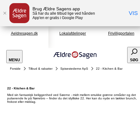
Brug Ældre Sagens app
VIS
Så har du alle tilbud lige ved hånden
App'en er gratis i Google Play
Aeldresagen.dk
Lokalafdelinger
Frivilligportalen
MENU
SØG
Forside
Tilbud & rabatter
Spisestederne ApS
22 - Kitchen & Bar
22 - Kitchen & Bar
Med sin fantastisk beliggenhed ved Søerne - midt mellem smukke grønne områder og det
pulserende liv på Nørrebro – finder du det idylliske 22. Her kan du nyde en lækker brunch,
frokost eller middag.