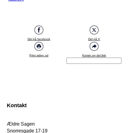
Del på facebook
Del på X
Print siden ud
Kopier og del link
Kontakt
Ældre Sagen
Snorresgade 17-19