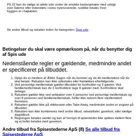
På 22 kan du vælge at sidde ude under de smukke kastanjetræer med udsigt
over Søerne eller indendørs i vores nyrenoverede, rustikke lokaler, hvor
hyggen er i højsædet.
Se andre tilbud og rabatter inden for kategorien:
Spis ude
Betingelser du skal være opmærksom på, når du benytter dig
af Spis ude
Nedenstående regler er gældende, medmindre andet
er specificeret på tilbuddet.
Oplys du er medlem af Ældre Sagen når du kommer og vis dit medlemskort når du
skal betale. Rabatten kan ikke udbetales eller fratrækkes efterfølgende.
Ved personligt medlemskab gælder tilbuddet for kortholder og 3 gæster. Ved
familiemedlemskab kan de 2 kortholdere tage 6 gæster med. Kortholdere skal
deltage.
Rabatten gælder ikke ved selskaber over 4 personer ved personligt medlemskab og
over 8 personer ved familiemedlemskab, heller ikke selvom flere medlemskort
fremvises.
Rabatten gælder ikke på drikkevarer eller Take-Away, medmindre andet er angivet på
tilbuddet.
Rabatten kan ikke kombineres med andre tilbud, rabataftaler, gavekort, eller særlige
dagstilbud.
Regningen betales samlet og kan af hensyn til spisestedet ikke splittes mellem flere
og ej heller betales med gavekort.
Andre tilbud fra Spisestederne ApS (8)
Se alle tilbud fra
Spisestederne ApS