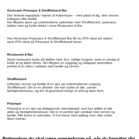
Generator Petanque & Shuffleboard Bar
Den fedeste legeplads i hjertet af København – med plads til dig, dine venner,
kollegaer eller familie
Her tilbydes sjove og underholdene oplevelser med Shuffleboard, petanque,
lækker mad og kolde drinks i vores Restaurant & Bar
Hos Generator Petanque & Shuffleboard Bar får du 25% rabat på maden
samt 25% rabat på Petanque & Shuffleboard baner.
Restaurant & Bar
Deres restaurant byder på lækker mad, bl.a. saftige burgere, samt et udvalg af
kolde øl og lækre drinks. Her tilbydes en hyggelig og afslappet atmosfære,
perfekt til en aften i selskab med familie og venner.
Shuffleboard
Udfordrer venner og familie til en sjov og underholdende omgang
Shuffleboard. Det er en aktivitet, der kan nydes af alle, uanset
færdighedsniveau, og det vil garanteret bringe et smil og latter frem.
Petanque
Petanque er en sjov og afslappende udendørsspil, som kan spilles af alle
aldre og færdighedsniveauer. Det er et perfekt spil i selskab med venner og
familie. Alle baner er udendørs. Vi har baner med sejldug over, eller under
åben himmel.
Betingelser du skal være opmærksom på, når du benytter dig