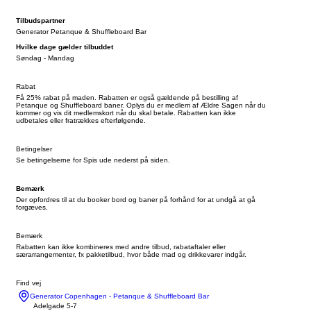
Tilbudspartner
Generator Petanque & Shuffleboard Bar
Hvilke dage gælder tilbuddet
Søndag - Mandag
Rabat
Få 25% rabat på maden. Rabatten er også gældende på bestilling af
Petanque og Shuffleboard baner. Oplys du er medlem af Ældre Sagen når du
kommer og vis dit medlemskort når du skal betale. Rabatten kan ikke
udbetales eller fratrækkes efterfølgende.
Betingelser
Se betingelserne for Spis ude nederst på siden.
Bemærk
Der opfordres til at du booker bord og baner på forhånd for at undgå at gå
forgæves.
Bemærk
Rabatten kan ikke kombineres med andre tilbud, rabataftaler eller
særarrangementer, fx pakketilbud, hvor både mad og drikkevarer indgår.
Find vej
Generator Copenhagen - Petanque & Shuffleboard Bar
Adelgade 5-7