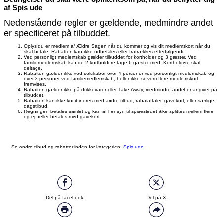
af Spis ude
Nedenstående regler er gældende, medmindre andet
er specificeret på tilbuddet.
Oplys du er medlem af Ældre Sagen når du kommer og vis dit medlemskort når du
skal betale. Rabatten kan ikke udbetales eller fratrækkes efterfølgende.
Ved personligt medlemskab gælder tilbuddet for kortholder og 3 gæster. Ved
familiemedlemskab kan de 2 kortholdere tage 6 gæster med. Kortholdere skal
deltage.
Rabatten gælder ikke ved selskaber over 4 personer ved personligt medlemskab og
over 8 personer ved familiemedlemskab, heller ikke selvom flere medlemskort
fremvises.
Rabatten gælder ikke på drikkevarer eller Take-Away, medmindre andet er angivet på
tilbuddet.
Rabatten kan ikke kombineres med andre tilbud, rabataftaler, gavekort, eller særlige
dagstilbud.
Regningen betales samlet og kan af hensyn til spisestedet ikke splittes mellem flere
og ej heller betales med gavekort.
Se andre tilbud og rabatter inden for kategorien:
Spis ude
Del på facebook
Del på X