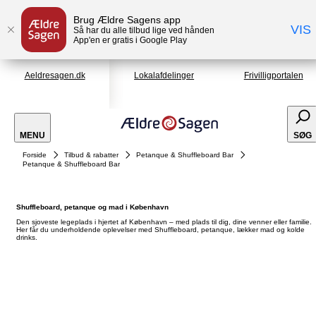
Brug Ældre Sagens app
VIS
Så har du alle tilbud lige ved hånden
App'en er gratis i Google Play
Aeldresagen.dk
Lokalafdelinger
Frivilligportalen
MENU
SØG
Forside
Tilbud & rabatter
Petanque & Shuffleboard Bar
Petanque & Shuffleboard Bar
Shuffleboard, petanque og mad i København
Den sjoveste legeplads i hjertet af København – med plads til dig, dine venner eller familie.
Her får du underholdende oplevelser med Shuffleboard, petanque, lækker mad og kolde
drinks.