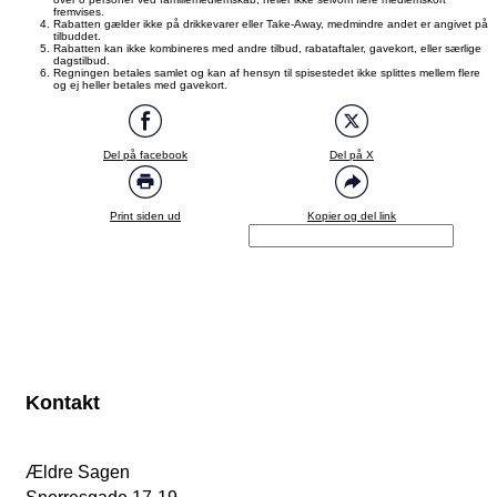
fremvises.
Rabatten gælder ikke på drikkevarer eller Take-Away, medmindre andet er angivet på
tilbuddet.
Rabatten kan ikke kombineres med andre tilbud, rabataftaler, gavekort, eller særlige
dagstilbud.
Regningen betales samlet og kan af hensyn til spisestedet ikke splittes mellem flere
og ej heller betales med gavekort.
Del på facebook
Del på X
Print siden ud
Kopier og del link
Kontakt
Ældre Sagen