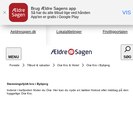
Brug Ældre Sagens app
VIS
Så har du alle tilbud lige ved hånden
App'en er gratis i Google Play
Aeldresagen.dk
Lokalafdelinger
Frivilligportalen
MENU
SØG
Forside
Tilbud & rabatter
Orø Kro & Hotel
Orø Kro i Bybjerg
Stemningsfyldt kro i Bybjerg
Inderst i Isefjorden finder du Orø. Her kan du nyde en lækker frokost eller middag på den
hyggelige Orø Kro.