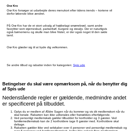
Orø Kro
Orø Kro forsøger at udarbejde deres menukort efter tidens trends – kortene vil
derfor løbende blive ændret.
På Orø Kro har de et stort udvalg af højtbelagt smørrebrød, samt andre
favoritter som stjerneskud, pariserbøf, burgere og steaks. Der er naturligvis
også børnemenu og skulle man blive fristet, er der også noget til den søde
tand.
Orø Kro glæder sig til at byde dig velkommen.
Se andre tilbud og rabatter inden for kategorien:
Spis ude
Betingelser du skal være opmærksom på, når du benytter dig
af Spis ude
Nedenstående regler er gældende, medmindre andet
er specificeret på tilbuddet.
Oplys du er medlem af Ældre Sagen når du kommer og vis dit medlemskort når du
skal betale. Rabatten kan ikke udbetales eller fratrækkes efterfølgende.
Ved personligt medlemskab gælder tilbuddet for kortholder og 3 gæster. Ved
familiemedlemskab kan de 2 kortholdere tage 6 gæster med. Kortholdere skal
deltage.
Rabatten gælder ikke ved selskaber over 4 personer ved personligt medlemskab og
over 8 personer ved familiemedlemskab, heller ikke selvom flere medlemskort