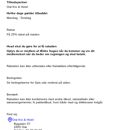
Tilbudspartner
Orø Kro & Hotel
Hvilke dage gælder tilbuddet
Mandag - Torsdag
Rabat
Få 25% rabat på maden.
Hvad skal du gøre for at få rabatten
Oplys du er medlem af Ældre Sagen når du kommer og vis dit
medlemskort når du beder om regningen og skal betale.
Rabatten kan ikke udbetales eller fratrækkes efterfølgende.
Betingelser
Se betingelserne for Spis ude nederst på siden.
Bemærk
Rabatten kan ikke kombineres med andre tilbud, rabataftaler eller
særarrangementer, fx pakketilbud, hvor både mad og drikkevarer indgår.
Find vej
Orø Kro & Hotel
Bygaden 57
4305 Orø