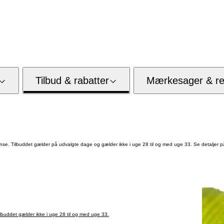
Tilbud & rabatter
Mærkesager & res
e. Tilbuddet gælder på udvalgte dage og gælder ikke i uge 28 til og med uge 33. Se detaljer på
buddet gælder ikke i uge 28 til og med uge 33.