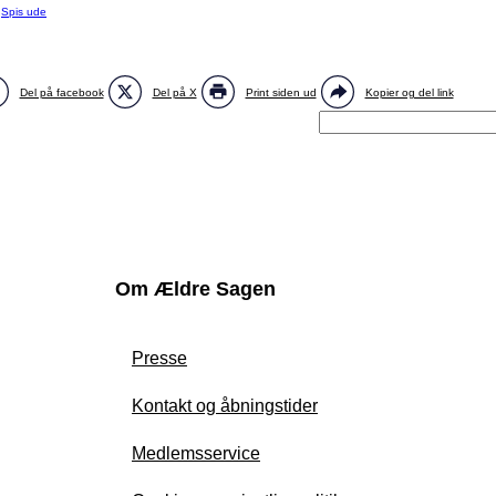
:
Spis ude
Del på facebook
Del på X
Print siden ud
Kopier og del link
Om Ældre Sagen
Presse
Kontakt og åbningstider
Medlemsservice