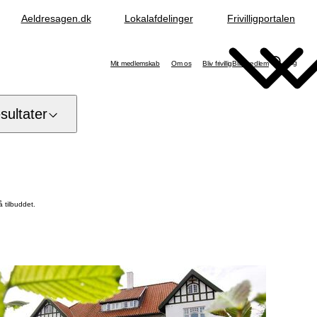
Aeldresagen.dk
Lokalafdelinger
Frivilligportalen
Søg
Mit medlemskab
Om os
Bliv frivillig
Bliv medlem
ultater
 tilbuddet.