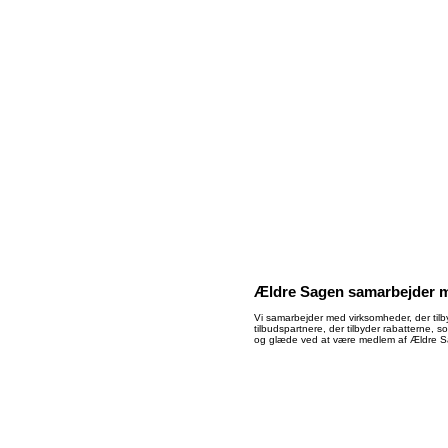
Ældre Sagen samarbejder m
Vi samarbejder med virksomheder, der tilb
tilbudspartnere, der tilbyder rabatterne, 
og glæde ved at være medlem af Ældre 