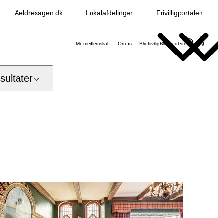
Aeldresagen.dk
Lokalafdelinger
Frivilligportalen
Søg
Mit medlemskab
Om os
Bliv frivillig
Bliv medlem
ultater