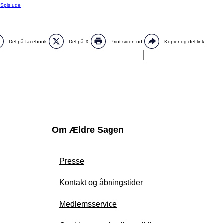
:
Spis ude
Del på facebook
Del på X
Print siden ud
Kopier og del link
Om Ældre Sagen
Presse
Kontakt og åbningstider
Medlemsservice