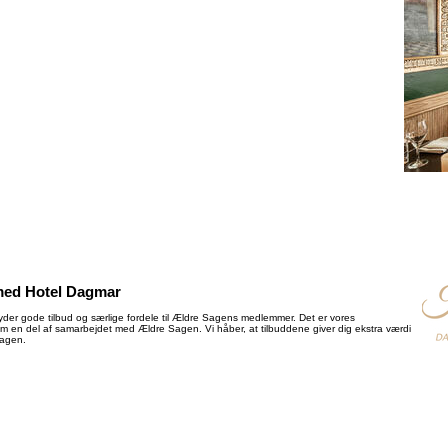
med Hotel Dagmar
yder gode tilbud og særlige fordele til Ældre Sagens medlemmer. Det er vores
som en del af samarbejdet med Ældre Sagen. Vi håber, at tilbuddene giver dig ekstra værdi
Sagen.