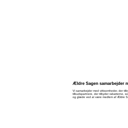
Ældre Sagen samarbejder 
Vi samarbejder med virksomheder, der tilb
tilbudspartnere, der tilbyder rabatterne, 
og glæde ved at være medlem af Ældre 