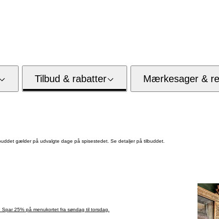
Tilbud & rabatter
Mærkesager & res
uddet gælder på udvalgte dage på spisestedet. Se detaljer på tilbuddet.
. Spar 25% på menukortet fra søndag til torsdag.