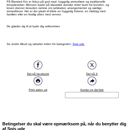
På Biersted Kro er fokus på god mad, hyggelig atmosfære og traditionelle
krooplevelser. Menuen byder på klassiske danske retter lavet fra bunden, og
kroen danner desuden ramme om selskaber, arrangementer og særlige
temaaftener. Her er der plads til både en hyggelig frokost, en middag med
familien eller en festlig aften med venner.
De glæder sig til at byde dig velkommen
Se andre tilbud og rabatter inden for kategorien:
Spis ude
Del på facebook
Del på X
Print siden ud
Kopier og del link
Betingelser du skal være opmærksom på, når du benytter dig
af Spis ude