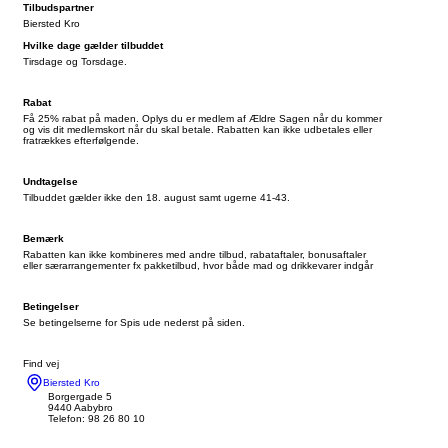
Tilbudspartner
Biersted Kro
Hvilke dage gælder tilbuddet
Tirsdage og Torsdage.
Rabat
Få 25% rabat på maden. Oplys du er medlem af Ældre Sagen når du kommer
og vis dit medlemskort når du skal betale. Rabatten kan ikke udbetales eller
fratrækkes efterfølgende.
Undtagelse
Tilbuddet gælder ikke den 18. august samt ugerne 41-43.
Bemærk
Rabatten kan ikke kombineres med andre tilbud, rabataftaler, bonusaftaler
eller særarrangementer fx pakketilbud, hvor både mad og drikkevarer indgår
Betingelser
Se betingelserne for Spis ude nederst på siden.
Find vej
Biersted Kro
Borgergade 5
9440 Aabybro
Telefon: 98 26 80 10