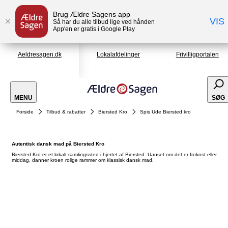
Brug Ældre Sagens app
VIS
Så har du alle tilbud lige ved hånden
App'en er gratis i Google Play
Aeldresagen.dk
Lokalafdelinger
Frivilligportalen
MENU
SØG
Forside
Tilbud & rabatter
Biersted Kro
Spis Ude Biersted kro
Autentisk dansk mad på Biersted Kro
Biersted Kro er et lokalt samlingssted i hjertet af Biersted. Uanset om det er frokost eller
middag, danner kroen rolige rammer om klassisk dansk mad.