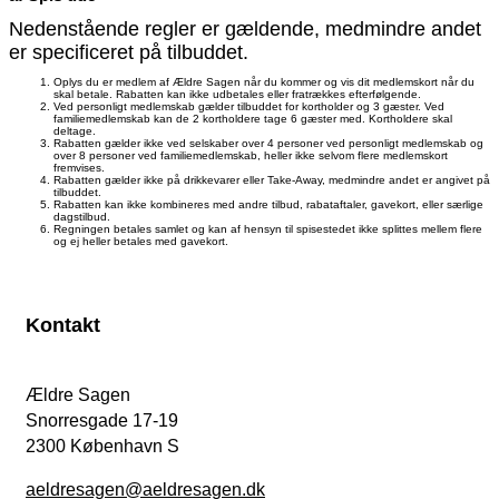
Nedenstående regler er gældende, medmindre andet
er specificeret på tilbuddet.
Oplys du er medlem af Ældre Sagen når du kommer og vis dit medlemskort når du
skal betale. Rabatten kan ikke udbetales eller fratrækkes efterfølgende.
Ved personligt medlemskab gælder tilbuddet for kortholder og 3 gæster. Ved
familiemedlemskab kan de 2 kortholdere tage 6 gæster med. Kortholdere skal
deltage.
Rabatten gælder ikke ved selskaber over 4 personer ved personligt medlemskab og
over 8 personer ved familiemedlemskab, heller ikke selvom flere medlemskort
fremvises.
Rabatten gælder ikke på drikkevarer eller Take-Away, medmindre andet er angivet på
tilbuddet.
Rabatten kan ikke kombineres med andre tilbud, rabataftaler, gavekort, eller særlige
dagstilbud.
Regningen betales samlet og kan af hensyn til spisestedet ikke splittes mellem flere
og ej heller betales med gavekort.
Kontakt
Ældre Sagen
Snorresgade 17-19
2300 København S
aeldresagen@aeldresagen.dk