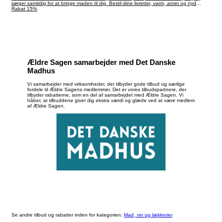
sørger samtidig for at bringe maden til dig. Bestil dine livretter, varm, anret og nyd
duften af god mad på under 5 minutter. Du får 15% rabat hos Det danske Madhus,
Rabat 15%
som medlem af Ældre Sagen.
Ældre Sagen samarbejder med Det Danske
Madhus
Vi samarbejder med virksomheder, der tilbyder gode tilbud og særlige
fordele til Ældre Sagens medlemmer. Det er vores tilbudspartnere, der
tilbyder rabatterne, som en del af samarbejdet med Ældre Sagen. Vi
håber, at tilbuddene giver dig ekstra værdi og glæde ved at være medlem
af Ældre Sagen.
Se andre tilbud og rabatter inden for kategorien:
Mad, vin og lækkerier