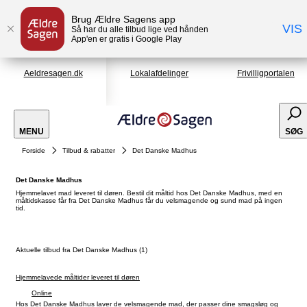
Brug Ældre Sagens app
VIS
Så har du alle tilbud lige ved hånden
App'en er gratis i Google Play
Aeldresagen.dk
Lokalafdelinger
Frivilligportalen
MENU
SØG
Forside
Tilbud & rabatter
Det Danske Madhus
Det Danske Madhus
Hjemmelavet mad leveret til døren. Bestil dit måltid hos Det Danske Madhus, med en
måltidskasse får fra Det Danske Madhus får du velsmagende og sund mad på ingen
tid.
Aktuelle tilbud fra Det Danske Madhus (1)
Hjemmelavede måltider leveret til døren
Online
Hos Det Danske Madhus laver de velsmagende mad, der passer dine smagsløg og