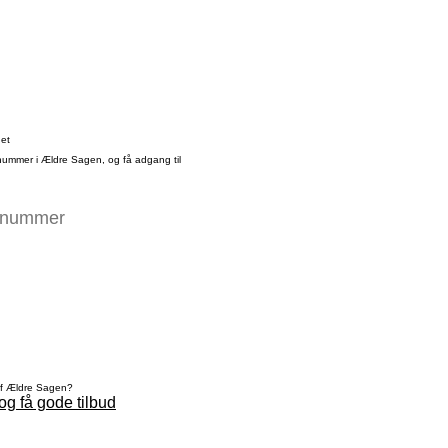
det
nummer i Ældre Sagen, og få adgang til
af Ældre Sagen?
og få gode tilbud