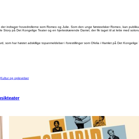
ner, der indtager hovedrollerne som Romeo og Julie. Som den unge førsteelsker Romeo, kan publik
ide Story på Det Kongelige Teater og en hjerteskærende Daniel, der fik taget til at lette med sol
ard, som har høstet adskillige topanmeldelser i forestillinger som Ofelia i Hamlet på Det Kongelige T
:
Kultur og oplevelser
usikteater