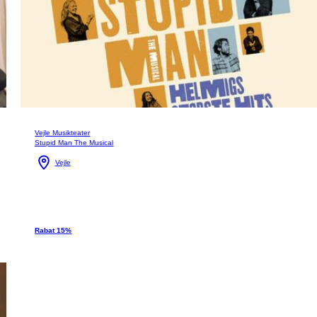
Vejle Musikteater
Stupid Man The Musical
Vejle
Rabat 15%