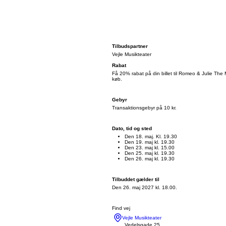
Tilbudspartner
Vejle Musikteater
Rabat
Få 20% rabat på din billet til Romeo & Julie The 
køb.
Gebyr
Transaktionsgebyr på 10 kr.
Dato, tid og sted
Den 18. maj. Kl. 19.30
Den 19. maj kl. 19.30
Den 23. maj kl. 15.00
Den 25. maj kl. 19.30
Den 26. maj kl. 19.30
Tilbuddet gælder til
Den 26. maj 2027 kl. 18.00.
Find vej
Vejle Musikteater
Vedelsgade 25