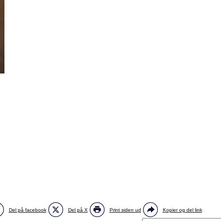
Del på facebook
Del på X
Print siden ud
Kopier og del link