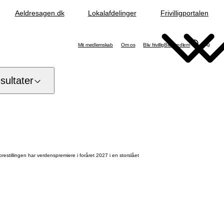
Aeldresagen.dk
Lokalafdelinger
Frivilligportalen
Søg
Mit medlemskab
Om os
Bliv frivillig
Bliv medlem
ultater
illingen har verdenspremiere i foråret 2027 i en storslået