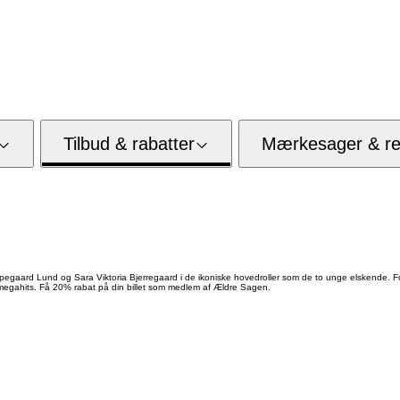
Tilbud & rabatter
Mærkesager & res
d Lund og Sara Viktoria Bjerregaard i de ikoniske hovedroller som de to unge elskende. Forest
megahits. Få 20% rabat på din billet som medlem af Ældre Sagen.