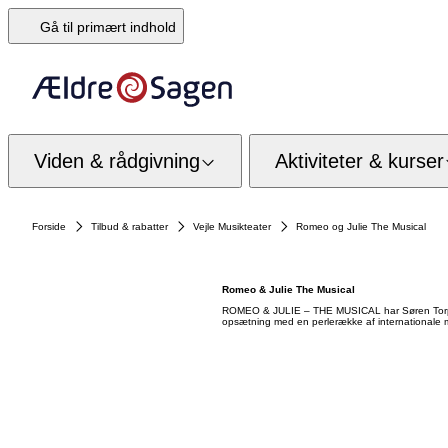
Gå til primært indhold
Viden & rådgivning
Aktiviteter & kurser
Forside
Tilbud & rabatter
Vejle Musikteater
Romeo og Julie The Musical
Romeo & Julie The Musical
ROMEO & JULIE – THE MUSICAL har Søren Torpegaar
opsætning med en perlerække af internationale 