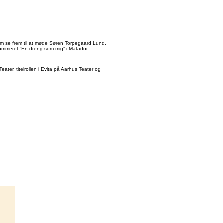
um se frem til at møde Søren Torpegaard Lund,
onummeret ”En dreng som mig” i Matador.
eater, titelrollen i Evita på Aarhus Teater og