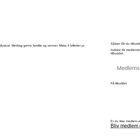
Sådan får du tilbud
Musical. Medtag gerne familie og venner. Maks 4 billetter pr.
Indtast dit medlems
tilbuddet.
Få tilbuddet
Er du ikke medlem 
Bliv medlem 