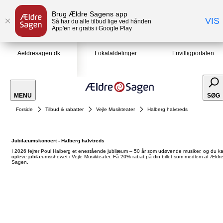
Brug Ældre Sagens app
VIS
Så har du alle tilbud lige ved hånden
App'en er gratis i Google Play
Aeldresagen.dk
Lokalafdelinger
Frivilligportalen
MENU
SØG
Forside
Tilbud & rabatter
Vejle Musikteater
Halberg halvtreds
Jubilæumskoncert - Halberg halvtreds
I 2026 fejrer Poul Halberg et enestående jubilæum – 50 år som udøvende musiker, og du k
opleve jubilæumsshowet i Vejle Musikteater. Få 20% rabat på din billet som medlem af Ældr
Sagen.