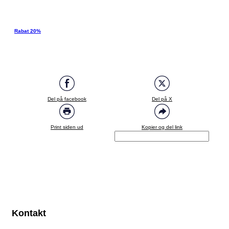
Rabat 20%
Del på facebook
Del på X
Print siden ud
Kopier og del link
Kontakt