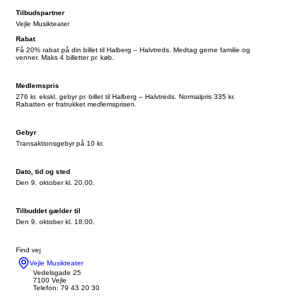
Tilbudspartner
Vejle Musikteater
Rabat
Få 20% rabat på din billet til Halberg – Halvtreds. Medtag gerne familie og
venner. Maks 4 billetter pr. køb.
Medlemspris
276 kr. ekskl. gebyr pr. billet til Halberg – Halvtreds. Normalpris 335 kr.
Rabatten er fratrukket medlemsprisen.
Gebyr
Transaktionsgebyr på 10 kr.
Dato, tid og sted
Den 9. oktober kl. 20.00.
Tilbuddet gælder til
Den 9. oktober kl. 18.00.
Find vej
Vejle Musikteater
Vedelsgade 25
7100 Vejle
Telefon: 79 43 20 30