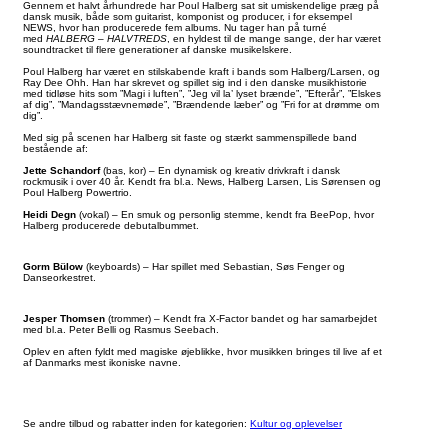
Gennem et halvt århundrede har Poul Halberg sat sit umiskendelige præg på
dansk musik, både som guitarist, komponist og producer, i for eksempel
NEWS, hvor han producerede fem albums. Nu tager han på turné
med
HALBERG – HALVTREDS
, en hyldest til de mange sange, der har været
soundtracket til flere generationer af danske musikelskere.
Poul Halberg har været en stilskabende kraft i bands som Halberg/Larsen, og
Ray Dee Ohh. Han har skrevet og spillet sig ind i den danske musikhistorie
med tidløse hits som ”Magi i luften”, ”Jeg vil la’ lyset brænde”, ”Efterår”, ”Elskes
af dig”, ”Mandagsstævnemøde”, ”Brændende læber” og ”Fri for at drømme om
dig”.
Med sig på scenen har Halberg sit faste og stærkt sammenspillede band
bestående af:
Jette Schandorf
(bas, kor) – En dynamisk og kreativ drivkraft i dansk
rockmusik i over 40 år. Kendt fra bl.a. News, Halberg Larsen, Lis Sørensen og
Poul Halberg Powertrio.
Heidi Degn
(vokal) – En smuk og personlig stemme, kendt fra BeePop, hvor
Halberg producerede debutalbummet.
Gorm Bülow
(keyboards) – Har spillet med Sebastian, Søs Fenger og
Danseorkestret.
Jesper Thomsen
(trommer) – Kendt fra X-Factor bandet og har samarbejdet
med bl.a. Peter Belli og Rasmus Seebach.
Oplev en aften fyldt med magiske øjeblikke, hvor musikken bringes til live af et
af Danmarks mest ikoniske navne.
Se andre tilbud og rabatter inden for kategorien:
Kultur og oplevelser