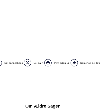
Del på facebook
Del på X
Print siden ud
Kopier og del link
Om Ældre Sagen