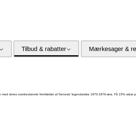
Tilbud & rabatter
Mærkesager & res
er med deres overbevisende fremførsler af Genesis’ legendariske 1970-1976-æra. Få 15% rabat p