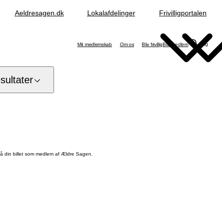
Aeldresagen.dk
Lokalafdelinger
Frivilligportalen
Søg
Mit medlemskab
Om os
Bliv frivillig
Bliv medlem
ultater
å din billet som medlem af Ældre Sagen.