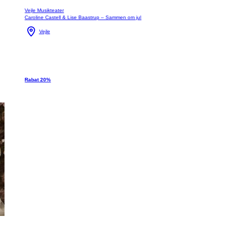
Vejle Musikteater
Caroline Castell & Lise Baastrup – Sammen om jul
Vejle
Rabat 20%