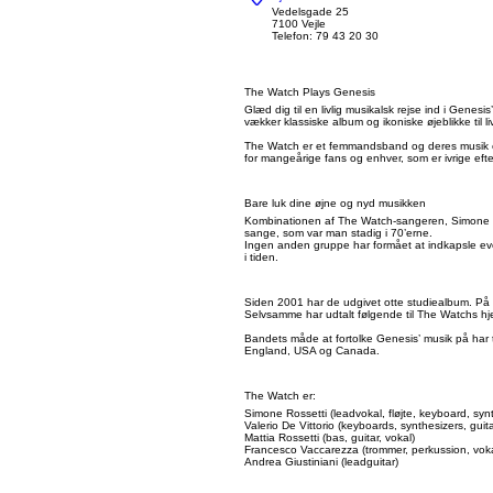
Vedelsgade 25
7100 Vejle
Telefon: 79 43 20 30
The Watch Plays Genesis
Glæd dig til en livlig musikalsk rejse ind i Gene
vækker klassiske album og ikoniske øjeblikke til 
The Watch er et femmandsband og deres musik er i
for mangeårige fans og enhver, som er ivrige eft
Bare luk dine øjne og nyd musikken
Kombinationen af The Watch-sangeren, Simone Ros
sange, som var man stadig i 70’erne.
Ingen anden gruppe har formået at indkapsle even
i tiden.
Siden 2001 har de udgivet otte studiealbum. På
Selvsamme har udtalt følgende til The Watchs h
Bandets måde at fortolke Genesis’ musik på har ti
England, USA og Canada.
The Watch er:
Simone Rossetti (leadvokal, fløjte, keyboard, syn
Valerio De Vittorio (keyboards, synthesizers, guita
Mattia Rossetti (bas, guitar, vokal)
Francesco Vaccarezza (trommer, perkussion, voka
Andrea Giustiniani (leadguitar)