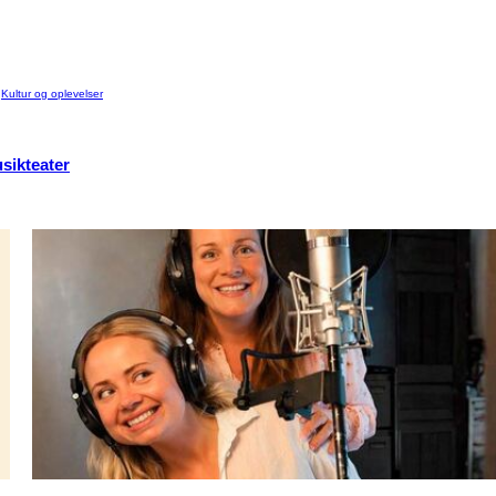
:
Kultur og oplevelser
usikteater