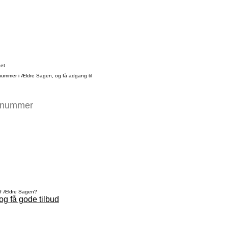
det
nummer i Ældre Sagen, og få adgang til
af Ældre Sagen?
og få gode tilbud