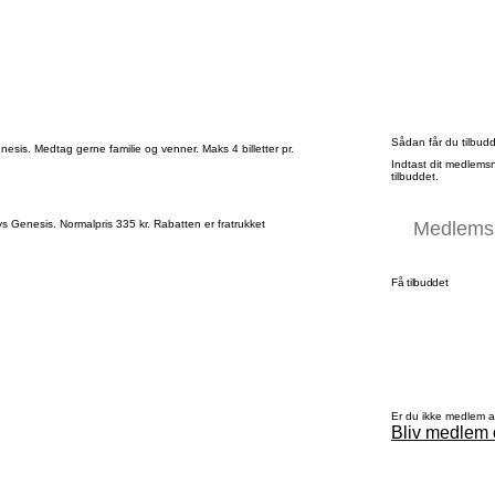
Sådan får du tilbud
nesis. Medtag gerne familie og venner. Maks 4 billetter pr.
Indtast dit medlems
tilbuddet.
lays Genesis. Normalpris 335 kr. Rabatten er fratrukket
Få tilbuddet
Er du ikke medlem 
Bliv medlem 