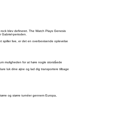
 rock blev defineret. The Watch Plays Genesis
r Gabriel-perioden.
spiller live, er det en overbevisende oplevelse
um muligheden for at høre nogle storslåede
re luk dine øjne og lad dig transportere tilbage
 større og større turnéer gennem Europa,