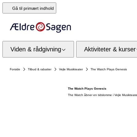
Gå til primært indhold
Viden & rådgivning
Aktiviteter & kurser
Forside
Tilbud & rabatter
Vejle Musikteater
The Watch Plays Genesis
The Watch Plays Genesis
The Watch åbner en tidslomme i Vejle Musikteat