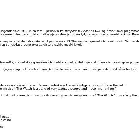
sis’ legendariske 1970-1976-æra – perioden fra
Trespass
til
Seconds Out,
og årene, hvor progressiv
live gennem bandets umiskendelige øje for detaljer og en lyd, der er som et autentisk ekko af Pete
nspireret af den klassiske samt progressive 1970’er rock og specielt Genesis’ musik. Når bandet 
er at genopdage dette ekstraordinære stykke musikhistorie.
settis, dramatiske og næsten ’Gabrielske’ vokal og det høje instrumentelle niveau giver publik
tyrlysten og elektriciteten, som Genesis besad i deres pionerende periode, med så rå følelser. Ba
 deres syvende udgivelse,
Seven
, medvirkede Genesis’ tidligere guitarist Steve Hackett.
jemmeside: “The Watch is a band of very talented people and I recommend them.”
ltrukket sig enorm interesse fra Genesis- og musikfans generelt, så The Watch år efter år spiller
thesizer)
r, vokal)
l)