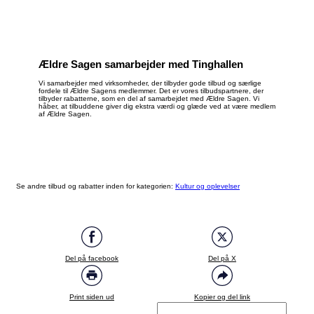
Ældre Sagen samarbejder med Tinghallen
Vi samarbejder med virksomheder, der tilbyder gode tilbud og særlige
fordele til Ældre Sagens medlemmer. Det er vores tilbudspartnere, der
tilbyder rabatterne, som en del af samarbejdet med Ældre Sagen. Vi
håber, at tilbuddene giver dig ekstra værdi og glæde ved at være medlem
af Ældre Sagen.
Se andre tilbud og rabatter inden for kategorien:
Kultur og oplevelser
Del på facebook
Del på X
Print siden ud
Kopier og del link