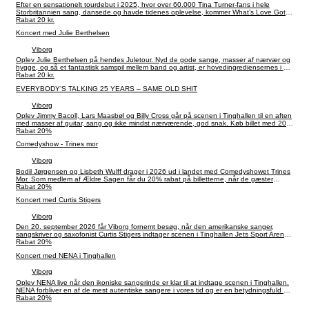
Efter en sensationelt tourdebut i 2025, hvor over 60.000 Tina Turner-fans i hele
Storbritannien sang, dansede og havde tidenes oplevelse, kommer What’s Love Got
To Do With It? til Danmark – større end nogensinde – i 2026! Dette elektriske tribute-
Rabat 20 kr.
show fejrer musikken og den enestående karriere hos rockens dronning, Tina Turner.
Koncert med Julie Berthelsen
Få 20% rabat på din billet.
Viborg
Oplev Julie Berthelsen på hendes Juletour. Nyd de gode sange, masser af nærvær og
hygge, og så et fantastisk samspil mellem band og artist, er hovedingrediensernes i en
Nordstjernekoncert. Køb billet med 20% rabat som medlem af Ældre Sagen.
Rabat 20 kr.
EVERYBODY’S TALKING 25 YEARS – SAME OLD SHIT
Viborg
Oplev Jimmy Bacoll, Lars Maasbøl og Billy Cross går på scenen i Tinghallen til en aften
med masser af guitar, sang og ikke mindst nærværende, god snak. Køb billet med 20%
rabat som medlem af Ældre Sagen.
Rabat 20%
Comedyshow - Trines mor
Viborg
Bodil Jørgensen og Lisbeth Wulff drager i 2026 ud i landet med Comedyshowet Trines
Mor. Som medlem af Ældre Sagen får du 20% rabat på billetterne, når de gæster
Tinghallen.
Rabat 20%
Koncert med Curtis Stigers
Viborg
Den 20. september 2026 får Viborg fornemt besøg, når den amerikanske sanger,
sangskriver og saxofonist Curtis Stigers indtager scenen i Tinghallen Jets Sport Arena
med sin nyeste og mest personlige koncertoplevelse til dato: Songs From My Kitchen,
Rabat 20%
Volume 1. Få 20% rabat på din billet som medlem af Ældre Sagen.
Koncert med NENA i Tinghallen
Viborg
Oplev NENA live når den ikoniske sangerinde er klar til at indtage scenen i Tinghallen.
NENA forbliver en af de mest autentiske sangere i vores tid og er en betydningsfuld del
af popkulturen skabt i Tyskland. Få 20% rabat på din billet som medlem af Ældre
Rabat 20%
Sagen.