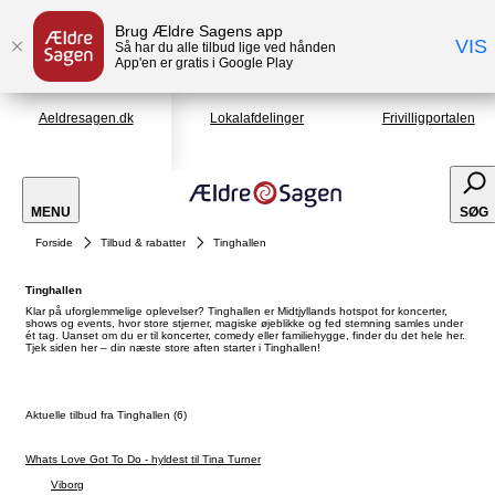
Brug Ældre Sagens app
VIS
Så har du alle tilbud lige ved hånden
App'en er gratis i Google Play
Aeldresagen.dk
Lokalafdelinger
Frivilligportalen
MENU
SØG
Forside
Tilbud & rabatter
Tinghallen
Tinghallen
Klar på uforglemmelige oplevelser? Tinghallen er Midtjyllands hotspot for koncerter,
shows og events, hvor store stjerner, magiske øjeblikke og fed stemning samles under
ét tag. Uanset om du er til koncerter, comedy eller familiehygge, finder du det hele her.
Tjek siden her – din næste store aften starter i Tinghallen!
Aktuelle tilbud fra Tinghallen (6)
Whats Love Got To Do - hyldest til Tina Turner
Viborg