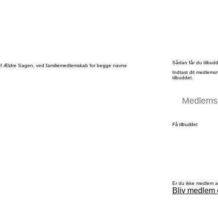
Sådan får du tilbud
f Ældre Sagen, ved familiemedlemskab for begge navne
Indtast dit medlems
tilbuddet.
Få tilbuddet
Er du ikke medlem 
Bliv medlem 