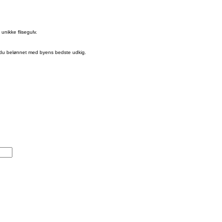
unikke flisegulv.
r du belønnet med byens bedste udkig.