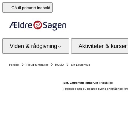
Gå til primært indhold
Viden & rådgivning
Aktiviteter & kurser
Forside
Tilbud & rabatter
ROMU
Skt Laurentius
Skt. Laurentius kirkeruin i Roskilde
I Roskilde kan du besøge byens enestående kirk