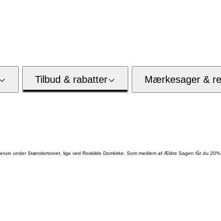
Tilbud & rabatter
Mærkesager & res
eruin under Stændertorvet, lige ved Roskilde Domkirke. Som medlem af Ældre Sagen får du 20% 