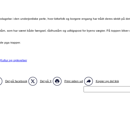
agelse i den underjordiske perle, hvor kirkefolk og borgere engang har trådt deres skridt på det 
etårn, som har været både fængsel, rådhustårn og udkigspost for byens vægter. På toppen blive
de pga trapper.
:
Kultur og oplevelser
Del på facebook
Del på X
Print siden ud
Kopier og del link