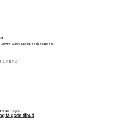
det
nummer i Ældre Sagen, og få adgang til
af Ældre Sagen?
og få gode tilbud