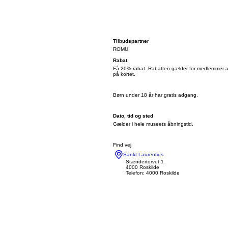
Tilbudspartner
ROMU
Rabat
Få 20% rabat. Rabatten gælder for medlemmer a
på kortet.
Børn under 18 år har gratis adgang.
Dato, tid og sted
Gælder i hele museets åbningstid.
Find vej
Sankt Laurentius
Stændertorvet 1
4000 Roskilde
Telefon: 4000 Roskilde