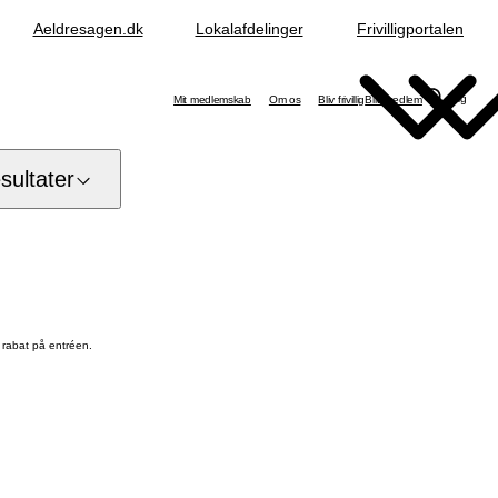
Aeldresagen.dk
Lokalafdelinger
Frivilligportalen
Søg
Mit medlemskab
Om os
Bliv frivillig
Bliv medlem
ultater
rabat på entréen.