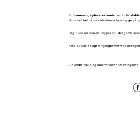
En hemmelig oplevelse venter midt i Roskilde
Kom helt tæt på middelalderens byliv og gå på opd
Tag turen ad snoede trapper op i det gamle kirk
Obs. Er ikke oplagt for gangbesværede besøgen
Se andre tilbud og rabatter inden for kategorien