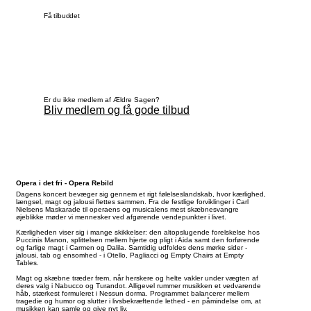
Få tilbuddet
Er du ikke medlem af Ældre Sagen?
Bliv medlem og få gode tilbud
Opera i det fri - Opera Rebild
Dagens koncert bevæger sig gennem et rigt følelseslandskab, hvor kærlighed,
længsel, magt og jalousi flettes sammen. Fra de festlige forviklinger i Carl
Nielsens Maskarade til operaens og musicalens mest skæbnesvangre
øjeblikke møder vi mennesker ved afgørende vendepunkter i livet.
Kærligheden viser sig i mange skikkelser: den altopslugende forelskelse hos
Puccinis Manon, splittelsen mellem hjerte og pligt i Aida samt den forførende
og farlige magt i Carmen og Dalila. Samtidig udfoldes dens mørke sider -
jalousi, tab og ensomhed - i Otello, Pagliacci og Empty Chairs at Empty
Tables.
Magt og skæbne træder frem, når herskere og helte vakler under vægten af
deres valg i Nabucco og Turandot. Alligevel rummer musikken et vedvarende
håb, stærkest formuleret i Nessun dorma. Programmet balancerer mellem
tragedie og humor og slutter i livsbekræftende lethed - en påmindelse om, at
musikken kan samle og give nyt liv.