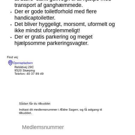
transport af ganghæmmede.
Der er gode toiletforhold med flere
handicaptoiletter.
Det bliver hyggeligt, morsomt, uformelt og
ikke mindst uforglemmeligt!
Der er gratis parkering og meget
hjælpsomme parkeringsvagter.
Find vej
Operapladsen
Rebildvej 29C
9520 Skørping
Telefon: 40 37 89 49
Sådan får du tilbuddet
Indtast dit medlemsnummer i Ældre Sagen, og få adgang til
tilbuddet.