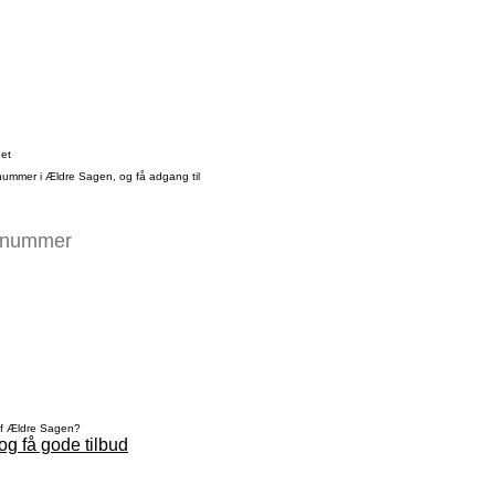
det
nummer i Ældre Sagen, og få adgang til
af Ældre Sagen?
og få gode tilbud