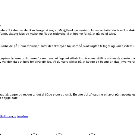
r
de af kloden, er det ikke længe siden, at Midtjylland var centrum for en omfattende tekstilprodukti
rne, skabte jobs og vækst og fik det midtjyske til at boome for så at gå world wide.
rbejde på Børnefabrikken, hvor der skal syes tøj, som så skal fragtes til toget og køres videre u
leve lydene og lugtene fra en gammeldags tekstilfabrik, når vores frivillige starter de gamle ma
 var der, da det hele for alvor gik løs. Vil du være sikker på at lægge dit besøg en dag, hvor vore
egetøj, bøger og meget andet til både store og små. En stor del af varerne er lavet på museets 
es dejlige café.
:
Kultur og oplevelser