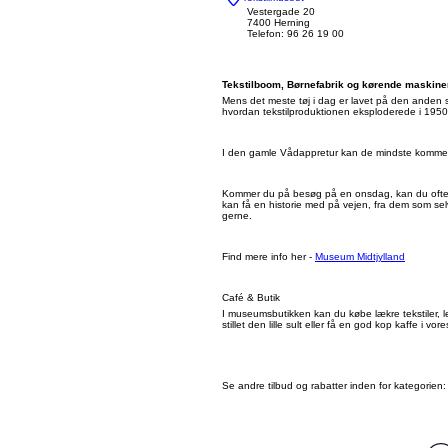
Vestergade 20
7400 Herning
Telefon: 96 26 19 00
Tekstilboom, Børnefabrik og kørende maskine
Mens det meste tøj i dag er lavet på den anden si
hvordan tekstilproduktionen eksploderede i 1950’e
I den gamle Vådappretur kan de mindste komme i a
Kommer du på besøg på en onsdag, kan du ofte op
kan få en historie med på vejen, fra dem som selv
gerne.
Find mere info her -
Museum Midtjylland
Café & Butik
I museumsbutikken kan du købe lækre tekstiler, l
stillet den lille sult eller få en god kop kaffe i vor
Se andre tilbud og rabatter inden for kategorien