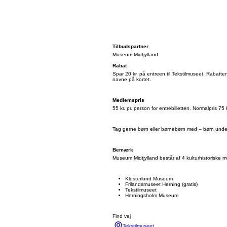
Tilbudspartner
Museum Midtjylland
Rabat
Spar 20 kr. på entreen til Tekstilmuseet. Rabatt
navne på kortet.
Medlemspris
55 kr. pr. person for entrebilletten. Normalpris 75 k
Tag gerne børn eller børnebørn med – børn under
Bemærk
Museum Midtjylland består af 4 kulturhistoriske 
Klosterlund Museum
Frilandsmuseet Herning (gratis)
Tekstilmuseet
Herningsholm Museum
Find vej
Tekstilmuseet