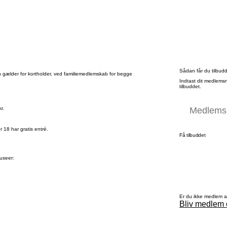
Sådan får du tilbud
en gælder for kortholder, ved familiemedlemskab for begge
Indtast dit medlems
tilbuddet.
r.
 18 har gratis entré.
Få tilbuddet
museer:
Er du ikke medlem 
Bliv medlem 