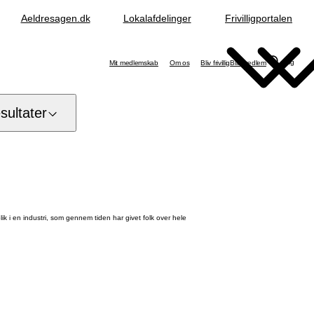
Aeldresagen.dk
Lokalafdelinger
Frivilligportalen
Søg
Mit medlemskab
Om os
Bliv frivillig
Bliv medlem
ultater
k i en industri, som gennem tiden har givet folk over hele