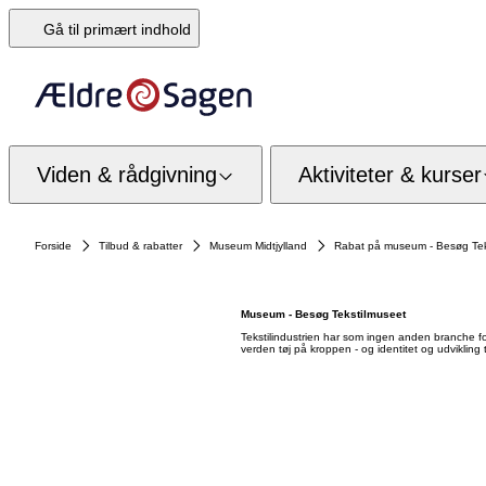
Gå til primært indhold
Viden & rådgivning
Aktiviteter & kurser
Forside
Tilbud & rabatter
Museum Midtjylland
Rabat på museum - Besøg Tek
Museum - Besøg Tekstilmuseet
Tekstilindustrien har som ingen anden branche for
verden tøj på kroppen - og identitet og udvikling ti