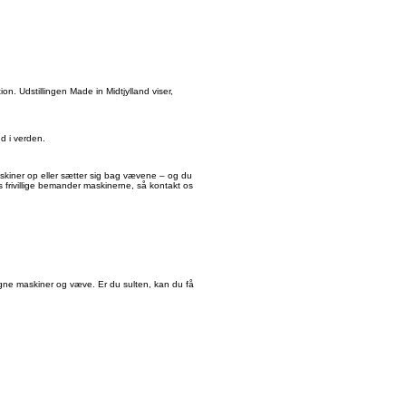
on. Udstillingen Made in Midtjylland viser,
d i verden.
skiner op eller sætter sig bag vævene – og du
s frivillige bemander maskinerne, så kontakt os
egne maskiner og væve. Er du sulten, kan du få