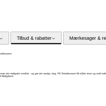
Tilbud & rabatter
Mærkesager & res
stilmuseet
met det midtjyske område - og gør det stadig i dag. På Tekstilmuseet får både store og små indbli
l Midtjylland.