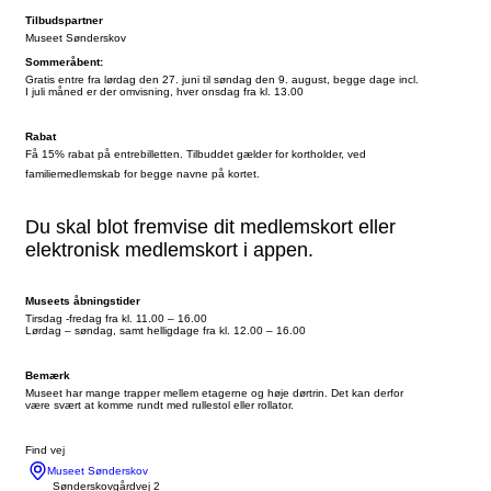
Tilbudspartner
Museet Sønderskov
Sommeråbent:
Gratis entre fra lørdag den 27. juni til søndag den 9. august, begge dage incl.
I juli måned er der omvisning, hver onsdag fra kl. 13.00
Rabat
Få 15% rabat på entrebilletten. Tilbuddet gælder for kortholder, ved
familiemedlemskab for begge navne på kortet.
Du skal blot fremvise dit medlemskort eller
elektronisk medlemskort i appen.
Museets åbningstider
Tirsdag -fredag fra kl. 11.00 – 16.00
Lørdag – søndag, samt helligdage fra kl. 12.00 – 16.00
Bemærk
Museet har mange trapper mellem etagerne og høje dørtrin. Det kan derfor
være svært at komme rundt med rullestol eller rollator.
Find vej
Museet Sønderskov
Sønderskovgårdvej 2