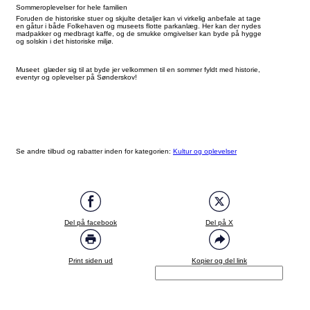
Sommeroplevelser for hele familien
Foruden de historiske stuer og skjulte detaljer kan vi virkelig anbefale at tage
en gåtur i både Folkehaven og museets flotte parkanlæg. Her kan der nydes
madpakker og medbragt kaffe, og de smukke omgivelser kan byde på hygge
og solskin i det historiske miljø.
Museet glæder sig til at byde jer velkommen til en sommer fyldt med historie,
eventyr og oplevelser på Sønderskov!
Se andre tilbud og rabatter inden for kategorien:
Kultur og oplevelser
Del på facebook
Del på X
Print siden ud
Kopier og del link