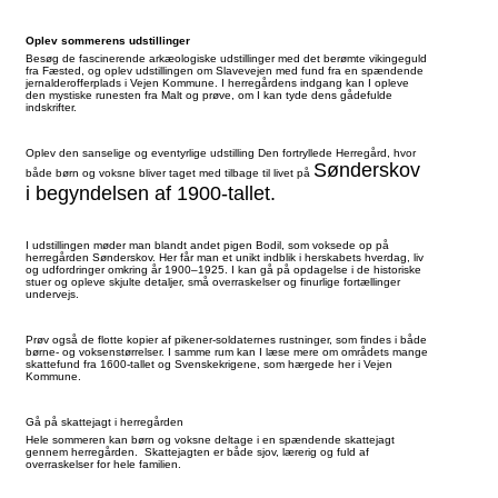
Oplev sommerens udstillinger
Besøg de fascinerende arkæologiske udstillinger med det berømte vikingeguld
fra Fæsted, og oplev udstillingen om Slavevejen med fund fra en spændende
jernalderofferplads i Vejen Kommune. I herregårdens indgang kan I opleve
den mystiske runesten fra Malt og prøve, om I kan tyde dens gådefulde
indskrifter.
Oplev den sanselige og eventyrlige udstilling Den fortryllede Herregård, hvor
Sønderskov
både børn og voksne bliver taget med tilbage til livet på
i begyndelsen af 1900-tallet.
I udstillingen møder man blandt andet pigen Bodil, som voksede op på
herregården Sønderskov. Her får man et unikt indblik i herskabets hverdag, liv
og udfordringer omkring år 1900–1925. I kan gå på opdagelse i de historiske
stuer og opleve skjulte detaljer, små overraskelser og finurlige fortællinger
undervejs.
Prøv også de flotte kopier af pikener-soldaternes rustninger, som findes i både
børne- og voksenstørrelser. I samme rum kan I læse mere om områdets mange
skattefund fra 1600-tallet og Svenskekrigene, som hærgede her i Vejen
Kommune.
Gå på skattejagt i herregården
Hele sommeren kan børn og voksne deltage i en spændende skattejagt
gennem herregården. Skattejagten er både sjov, lærerig og fuld af
overraskelser for hele familien.