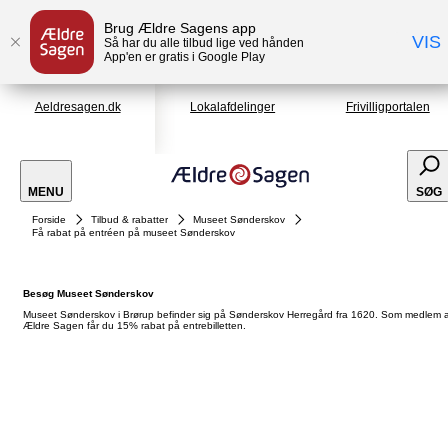
Brug Ældre Sagens app
VIS
Så har du alle tilbud lige ved hånden
App'en er gratis i Google Play
Aeldresagen.dk
Lokalafdelinger
Frivilligportalen
MENU
SØG
Forside
Tilbud & rabatter
Museet Sønderskov
Få rabat på entréen på museet Sønderskov
Besøg Museet Sønderskov
Museet Sønderskov i Brørup befinder sig på Sønderskov Herregård fra 1620. Som medlem 
Ældre Sagen får du 15% rabat på entrebilletten.