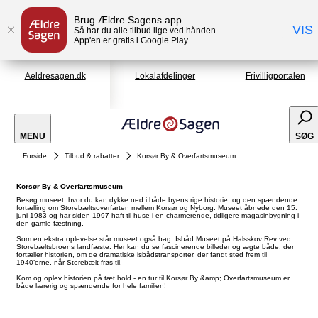
Brug Ældre Sagens app
VIS
Så har du alle tilbud lige ved hånden
App'en er gratis i Google Play
Aeldresagen.dk
Lokalafdelinger
Frivilligportalen
MENU
SØG
Forside
Tilbud & rabatter
Korsør By & Overfartsmuseum
Korsør By & Overfartsmuseum
Besøg museet, hvor du kan dykke ned i både byens rige historie, og den spændende
fortælling om Storebæltsoverfarten mellem Korsør og Nyborg. Museet åbnede den 15.
juni 1983 og har siden 1997 haft til huse i en charmerende, tidligere magasinbygning i
den gamle fæstning.
Som en ekstra oplevelse står museet også bag, Isbåd Museet på Halsskov Rev ved
Storebæltsbroens landfæste. Her kan du se fascinerende billeder og ægte både, der
fortæller historien, om de dramatiske isbådstransporter, der fandt sted frem til
1940’erne, når Storebælt frøs til.
Kom og oplev historien på tæt hold - en tur til Korsør By &amp; Overfartsmuseum er
både lærerig og spændende for hele familien!