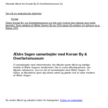
Aktuelle tilbud fra Korsør By & Overfartsmuseum (1)
Tag på en spændende tidsrejse!
Korsør
Oplev Korsør By- og Overfartsmuseum og dyk ned i byens rige historie som vigtig
færgeby. Som medlem af Ældre Sagen får du 15% rabat på entréen og adgang til at
opleve unikke udstillinger om livet, færgerne og Korsørs udvikling. Perfekt til en
Rabat 15%
hyggelig og lærerig dag!
Ældre Sagen samarbejder med Korsør By &
Overfartsmuseum
Vi samarbejder med virksomheder, der tilbyder gode tilbud og særlige
fordele til Ældre Sagens medlemmer. Det er vores tilbudspartnere, der
tilbyder rabatterne, som en del af samarbejdet med Ældre Sagen. Vi
håber, at tilbuddene giver dig ekstra værdi og glæde ved at være medlem
af Ældre Sagen.
Se andre tilbud og rabatter inden for kategorien:
Kultur og oplevelser