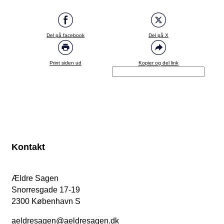
Del på facebook
Del på X
Print siden ud
Kopier og del link
Kontakt
Ældre Sagen
Snorresgade 17-19
2300 København S
aeldresagen@aeldresagen.dk