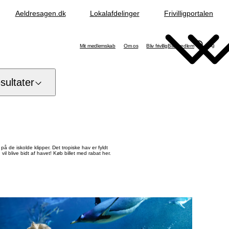
Aeldresagen.dk
Lokalafdelinger
Frivilligportalen
Søg
Mit medlemskab
Om os
Bliv frivillig
Bliv medlem
ultater
på de iskolde klipper. Det tropiske hav er fyldt
il blive bidt af havet! Køb billet med rabat her.