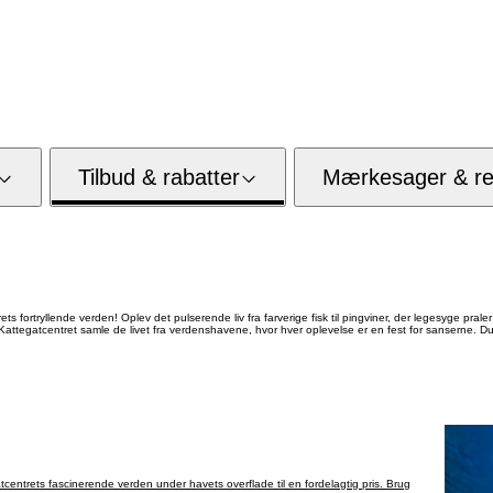
Tilbud & rabatter
Mærkesager & res
s fortryllende verden! Oplev det pulserende liv fra farverige fisk til pingviner, der legesyge praler 
Kattegatcentret samle de livet fra verdenshavene, hvor hver oplevelse er en fest for sanserne. Du v
entrets fascinerende verden under havets overflade til en fordelagtig pris. Brug