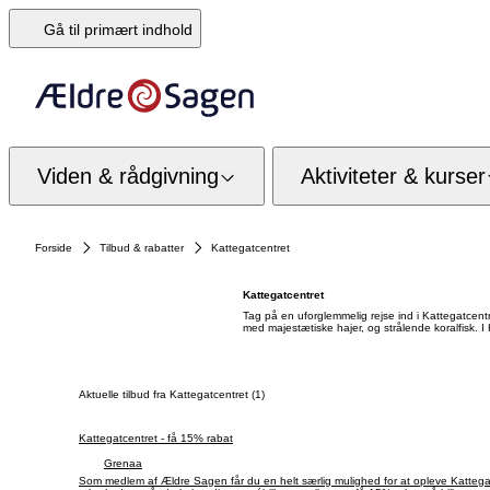
Gå til primært indhold
Viden & rådgivning
Aktiviteter & kurser
Forside
Tilbud & rabatter
Kattegatcentret
Kattegatcentret
Tag på en uforglemmelig rejse ind i Kattegatcentret
med majestætiske hajer, og strålende koralfisk. I 
Aktuelle tilbud fra Kattegatcentret (1)
Kattegatcentret - få 15% rabat
Grenaa
Som medlem af Ældre Sagen får du en helt særlig mulighed for at opleve Kattegatc