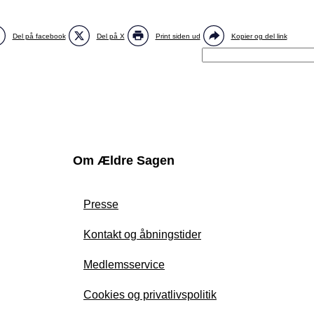
Del på facebook
Del på X
Print siden ud
Kopier og del link
Om Ældre Sagen
Presse
Kontakt og åbningstider
Medlemsservice
Cookies og privatlivspolitik