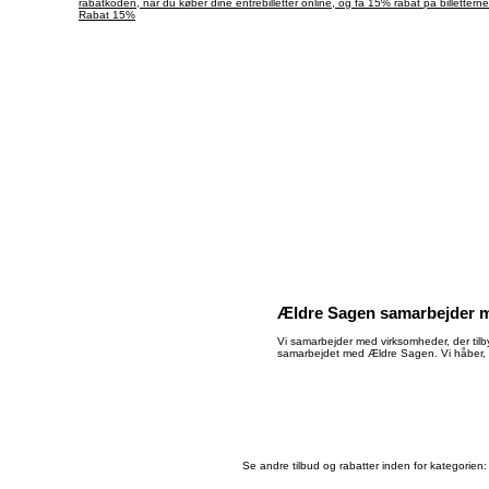
rabatkoden, når du køber dine entrébilletter online, og få 15% rabat på billetterne
Rabat 15%
Ældre Sagen samarbejder m
Vi samarbejder med virksomheder, der tilby
samarbejdet med Ældre Sagen. Vi håber, 
Se andre tilbud og rabatter inden for kategorien