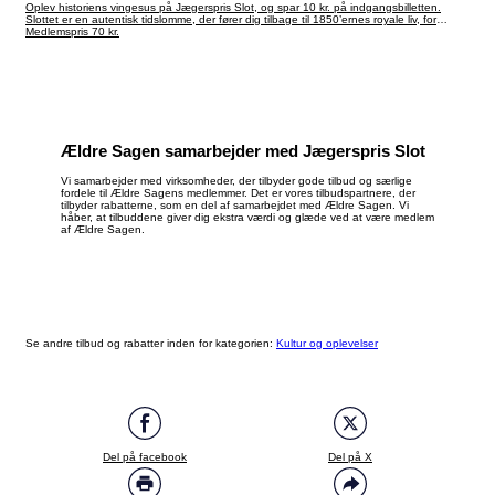
Oplev historiens vingesus på Jægerspris Slot, og spar 10 kr. på indgangsbilletten.
Slottet er en autentisk tidslomme, der fører dig tilbage til 1850’ernes royale liv, for
værelserne står præcis, som de gjorde, da Frederik 7. og grevinde Danner boede på
Medlemspris 70 kr.
slottet. Du kan også booke privat omvisning for max 20 personer i weekenden med
rabat.
Ældre Sagen samarbejder med Jægerspris Slot
Vi samarbejder med virksomheder, der tilbyder gode tilbud og særlige
fordele til Ældre Sagens medlemmer. Det er vores tilbudspartnere, der
tilbyder rabatterne, som en del af samarbejdet med Ældre Sagen. Vi
håber, at tilbuddene giver dig ekstra værdi og glæde ved at være medlem
af Ældre Sagen.
Se andre tilbud og rabatter inden for kategorien:
Kultur og oplevelser
Del på facebook
Del på X