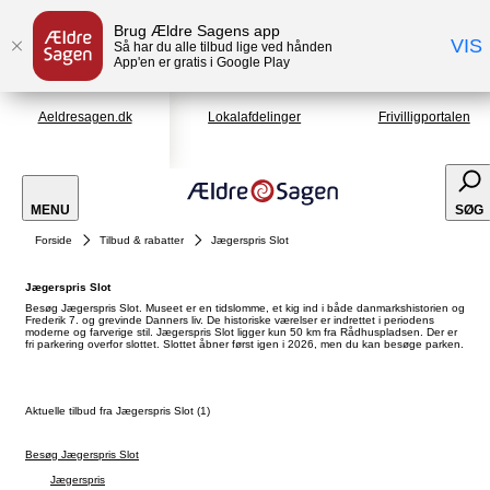
Brug Ældre Sagens app
VIS
Så har du alle tilbud lige ved hånden
App'en er gratis i Google Play
Aeldresagen.dk
Lokalafdelinger
Frivilligportalen
MENU
SØG
Forside
Tilbud & rabatter
Jægerspris Slot
Jægerspris Slot
Besøg Jægerspris Slot. Museet er en tidslomme, et kig ind i både danmarkshistorien og
Frederik 7. og grevinde Danners liv. De historiske værelser er indrettet i periodens
moderne og farverige stil. Jægerspris Slot ligger kun 50 km fra Rådhuspladsen. Der er
fri parkering overfor slottet. Slottet åbner først igen i 2026, men du kan besøge parken.
Aktuelle tilbud fra Jægerspris Slot (1)
Besøg Jægerspris Slot
Jægerspris